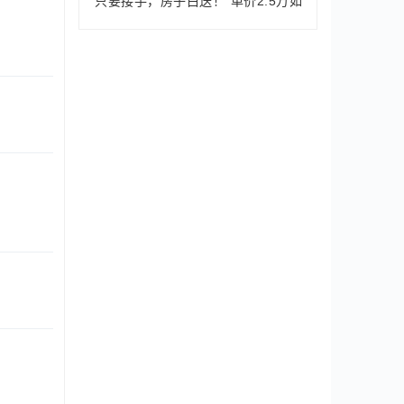
“只要接手，房子白送！”单价2.5万如