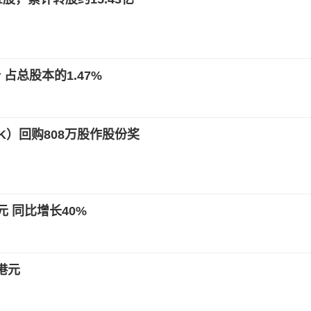
占总股本的1.47%
K）回购808万股作股份奖
 同比增长40%
港元