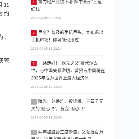
富力地产业绩下滑 踩中全部“三道
1
31
红线”
为约
2021-04-05 13:22:31
巨变？曾经的手机巨头，宣布退出
2
为：
手机市场！你可能也用过
2021-04-05 13:22:24
获管
一路走好！“欧元之父”蒙代尔去
3
世，与中国关系密切，曾预言中国将在
2025年成为世界上最大经济体
2021-04-05 13:22:15
曝光！兑换难、投诉难，三四千元
4
买的“随心飞”，竟变“闹心飞”...
2021-04-05 13:22:09
两年被监管三度警告，又领近百万
5