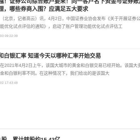
越！证券公司综合账户要来！同一客户名下资金与证券账
理，哪些券商入围？应满足五大要求
（北京，记者高云）讯，4月2日，中国证券业协会发布《关于开展证券
能优化试点评估的通知》，启动了账户管理功能优化试点评估工
03 09:22:39
和白银汇率 知道今天以哪种汇率开始交易
在2021年4月2日上午，该国大城市的黄金和白银交易已经开始。该国大
金和白银利率不同。在这种情况下，我们给出的是该国大
02 17:43:48
股，累计转股约15.43亿