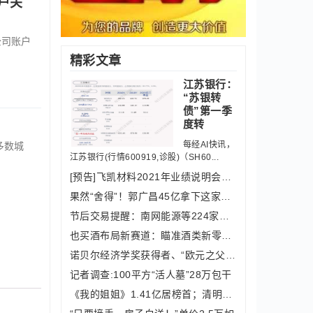
户关
公司账户
精彩文章
江苏银行：
“苏银转
债”第一季
度转
每经AI快讯，
多数城
江苏银行(行情600919,诊股)（SH60...
[预告]飞凯材料2021年业绩说明会暨“投
果然“舍得”！郭广昌45亿拿下这家ST酒
节后交易提醒：南网能源等224家上市公
也买酒布局新赛道：瞄准酒类新零售直播
诺贝尔经济学奖获得者、“欧元之父”罗
记者调查:100平方“活人墓”28万包干
《我的姐姐》1.41亿居榜首；清明节假期