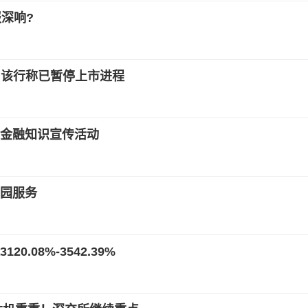
报深响?
拍 该行称已暂停上市进程
5金融知识宣传活动
园服务
08%-3542.39%