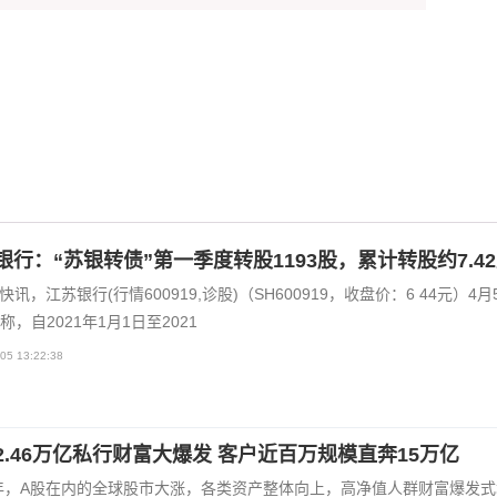
银行：“苏银转债”第一季度转股1193股，累计转股约7.4
I快讯，江苏银行(行情600919,诊股)（SH600919，收盘价：6 44元）4月
称，自2021年1月1日至2021
05 13:22:38
2.46万亿私行财富大爆发 客户近百万规模直奔15万亿
0年，A股在内的全球股市大涨，各类资产整体向上，高净值人群财富爆发