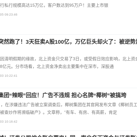
行私行规模高达15万亿，客户数达到95万户！主要上市银
05 09:23:46
突然跑了！3天狂卖A股100亿，万亿巨头却火了：被逆势
因清明假期的缘故，北上资金只交易了3日，或受假日效应影响，北上资
 38亿元。分市场看，北上资金净卖出主要集中在深市，深股通
03 10:22:41
集团“辣眼”回应！广告不违规 担心名牌“椰树”被搞垮
日，在涉嫌违法广告被立案调查后，椰树集团在其官网发布文章《椰树员
被查炒作将濒临破产》。文章称，“有车、有房、有高薪，肯定
03 10:16:42