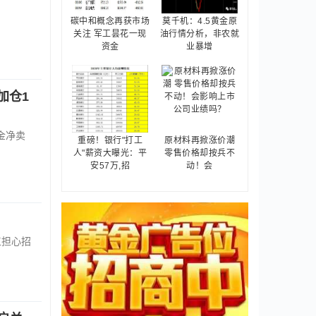
碳中和概念再获市场
莫千机：4.5黄金原
关注 军工昙花一现
油行情分析，非农就
资金
业暴增
加仓1
金净卖
重磅！银行"打工
原材料再掀涨价潮
人"薪资大曝光：平
零售价格却按兵不
安57万,招
动！会
工担心招