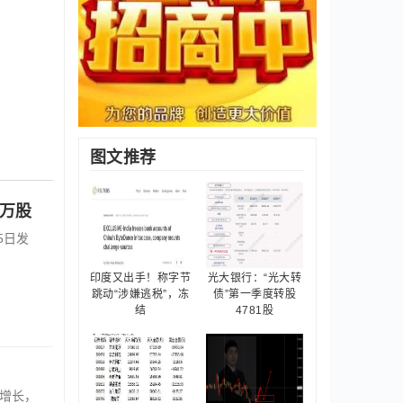
图文推荐
2万股
5日发
印度又出手！称字节
光大银行：“光大转
跳动“涉嫌逃税”，冻
债”第一季度转股
结
4781股
式增长，