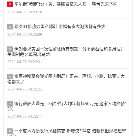
华尔街“赌徒”比尔 黄：暴赚百亿无人知 一朝亏光天下闻
3
2021-04-05 09:23:18
暴涨31倍热炒国产球鞋 涨幅有多大泡沫就有多大
4
2021-04-05 09:23:09
伊朗要求美国一次性解除所有制裁！分不清石油和食用油？
5
美国制裁名单闹出乌龙！
2021-04-05 09:22:31
雷军神秘聚会曝光圈内刷屏！蔚来、理想、小鹏、比亚迪大
6
佬都来了
2021-04-05 09:22:22
银行薪酬大曝光！3家银行人均年薪超50万元 这家人均降薪1
7
5%
2021-04-05 09:22:17
一季度地方债发行风格突变 新增仅364亿 借新还旧规模超85
8