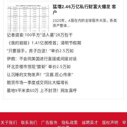
猛增2.46万亿私行财富大爆发 客
户
2020年，A股在内的全球股市大涨，各类
资产整体...
记者调查:100平方“活人墓”28万包干
《我的姐姐》1.41亿居榜首；清明节假期
“只要接手，房子白送！”单价2.5万如
伊朗：不会同美国进行直接或间接对话
环北京楼市惊现“膝斩” 单价2.5万如
让沉睡的文物发声！“汉酱.匠心传承”
期货市场一季度成交同比大幅增长
墓地9平米卖60万 上不封顶！网友直呼
关于我们
联系我们
广告服务
隐私政策
诚聘英才
版权声明
举