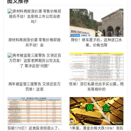
图文推荐
原材料再掀涨价潮 零售价格却按
降价！继车厘子后，这种进口水
兵不动！会
果，价格也降
两年被监管三度警告 又领近百万
惊呆！百亿私募也出手买公募，杨
罚单！这家
东等相中的
狂砸170亿！这类投资彻底火了，
1季度，黄金价格大跌10%！背后