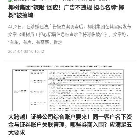
椰树集团“辣眼”回应！广告不违规 担心名牌“椰
树”被搞垮
4月2日，在涉嫌违法广告被立案调查后，椰树集团在其官网发布
文章《椰树员工担心招聘信息被查炒作将濒临破产》。文章称，
“有车、有房、有高薪，肯定
2021-04-03 10:16:42
大跨越！证券公司综合账户要来！同一客户名下资
金与证券账户关联管理，哪些券商入围？应满足五
大要求