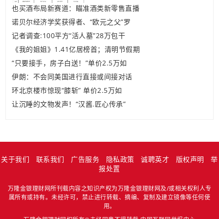
也买酒布局新赛道：瞄准酒类新零售直播
诺贝尔经济学奖获得者、“欧元之父”罗
记者调查:100平方“活人墓”28万包干
《我的姐姐》1.41亿居榜首；清明节假期
“只要接手，房子白送！”单价2.5万如
伊朗：不会同美国进行直接或间接对话
环北京楼市惊现“膝斩” 单价2.5万如
让沉睡的文物发声！“汉酱.匠心传承”
关于我们
联系我们
广告服务
隐私政策
诚聘英才
版权声明
举
报处置
万隆金银理财网所刊载内容之知识产权为万隆金银理财网及/或相关权利人专
属所有或持有。未经许可，禁止进行转载、摘编、复制及建立镜像等任何使
用。