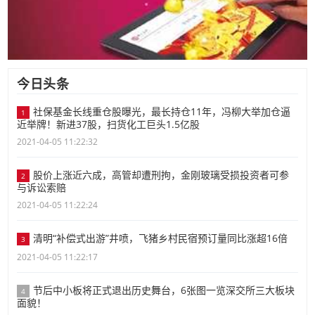
今日头条
社保基金长线重仓股曝光，最长持仓11年，冯柳大举加仓逼
1
近举牌！新进37股，扫货化工巨头1.5亿股
2021-04-05 11:22:32
股价上涨近六成，高管却遭刑拘，金刚玻璃受损投资者可参
2
与诉讼索赔
2021-04-05 11:22:24
清明“补偿式出游”井喷，飞猪乡村民宿预订量同比涨超16倍
3
2021-04-05 11:22:17
节后中小板将正式退出历史舞台，6张图一览深交所三大板块
4
面貌！