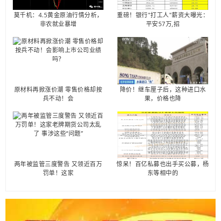
莫千机：4.5黄金原油行情分析，
重磅！银行"打工人"薪资大曝光：
非农就业暴增
平安57万,招
原材料再掀涨价潮 零售价格却按
降价！继车厘子后，这种进口水
兵不动！会
果，价格也降
两年被监管三度警告 又领近百万
惊呆！百亿私募也出手买公募，杨
罚单！这家
东等相中的