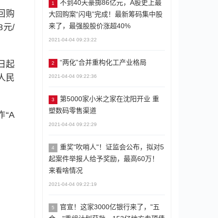
不到40天豪掷86亿元，A股史上最
1
回购
大回购案“闪电”完成！最新筹码集中股
来了，最强股股价涨超40%
8元/
2021-04-04 09:23:22
“两化”合并重构化工产业格局
日起
2
人民
2021-04-04 09:22:36
第5000家小米之家在沈阳开业 重
3
塑数码零售渠道
“A
2021-04-04 09:22:29
重奖"吹哨人"！证监会公布，拟对5
4
起案件举报人给予奖励，最高60万！
来看啥情况
2021-04-04 09:22:19
官宣！这家3000亿银行来了，"五
5