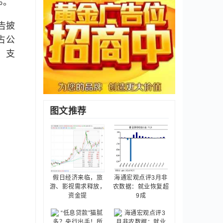
%。
告披
占公
股，支
图文推荐
假日经济来临，旅
海通宏观点评3月非
游、影视需求释放，
农数据：就业恢复超
资金提
9成