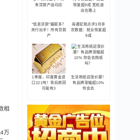
“低息贷款”猫腻多？
海通宏观点评3月非
央行出手！所有贷款
农数据：就业恢复超
产
9成
1季度，印度黄金进
生活用纸迎涨价潮！
口321吨！背后原因
有品牌涨幅超10%
可能有3
你会去
数相
4万