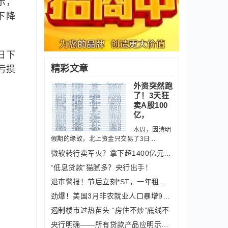
示，
下降
日下
精彩文章
亏损
外资突然跑
了！3天狂
卖A股100
亿，
本周，因清明
假期的缘故，北上资金只交易了3日...
微软转行卖军火？拿下超1400亿元“大单
“低息贷款”猫腻多？央行出手！
退市警报！节后立刻*ST，一年租房收入
劲爆！美国3月非农就业人口暴增91.6万
遏制楼市过热苗头 “房住不炒”底线不
央行明确——所有贷款产品应明示年化利