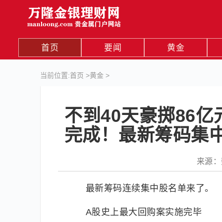
首页
要闻
黄金
当前位置:
首页
>
黄金
>
不到40天豪掷86
完成！最新筹码集中
来源：数
最新筹码连续集中股名单来了。
A股史上最大回购案实施完毕