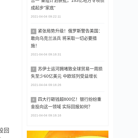
合一"重组计划获批，153亿地方专项债
成起步"家底"
2021-04-04 09:22:11
紧张局势升级！俄罗斯警告美国：
6
敢向乌克兰派兵 将采取一切必要措
施！
2021-04-04 09:16:31
苏伊士运河拥堵致全球贸易一周损
7
失至少60亿美元 中欧班列受益增长
2021-04-04 09:16:26
四大行砸钱超800亿！银行纷纷重
8
金投向这一领域 实际回报如何？
2021-04-04 09:16:16
股回