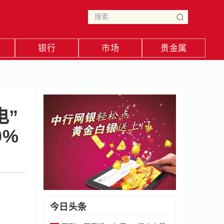
银行
市场
贵金属
电”
0%
今日头条