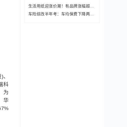
生活用纸迎涨价潮！有品牌涨幅超10%，
车险综改半年考：车均保费下降两成 累
)、
兴瑞科
，为
、华
67%