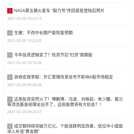
NASA第五辆火星车 “毅力号”传回首批登陆后照片
3
2021-02-20 10:22:13
生猪：不改中长期产能恢复预期
4
2021-02-20 10:22:05
今年投资逻辑变了？险资节后“扫货”周期股
5
2021-02-20 10:16:26
浙商宏观李超：外汇管理改革信号不影响A股市场稳定
6
2021-02-20 09:26:04
这类投资突然火了！傅鹏博、冯波、刘格菘、朱少醒、葛兰
7
等顶流基金经理全出手了，这些股票将有大机会？！
2021-02-20 09:25:57
成交额持续突破万亿元，个股涨跌明显改善，低位中小盘股
8
进入补涨“黄金期”