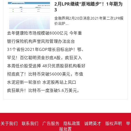
2月LPR继续“原地踏步”！1年期为
3
金融界网2月20日消息2021年第二次LPR报
价出炉...
去年健康险市场规模破8000亿元 今年重
银行保险机构声誉风险管理办法出台
31个省份2021年GDP增长目标出炉！鄂、
罕见！百亿聪明资金抄底A股，疯狂买入
本周低价股受追捧 48只优质股获机构看好
彻底疯了！比特币突破56000美元，市值
水泥迎新一轮涨价 水泥股再站上风口
疯狂飙升！比特币一度涨破5.6万美元，
关于我们
联系我们
广告服务
隐私政策
诚聘英才
版权声明
举
报处置