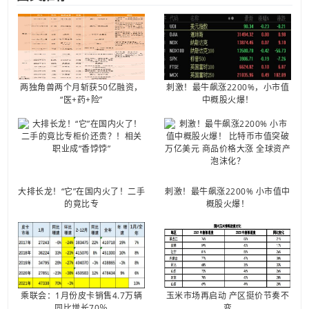
两独角兽两个月斩获50亿融资，
刺激！最牛飙涨2200%，小市值
“医+药+险”
中概股火爆！
大排长龙！“它”在国内火了！二手
刺激！最牛飙涨2200% 小市值中
的竟比专
概股火爆！
乘联会：1月份皮卡销售4.7万辆
玉米市场再启动 产区挺价节奏不
同比增长70％
变