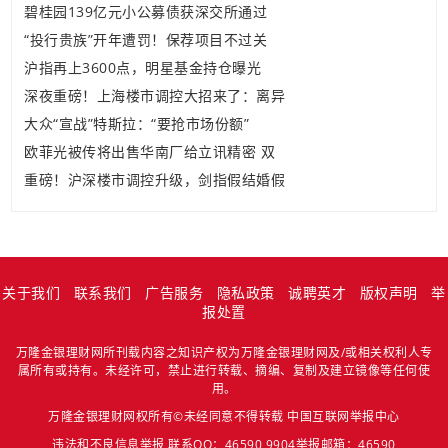
碧桂园139亿元小公募债获深交所通过
“投行贵族”开年遭罚！保荐项目不过关
沪指再上3600点，明星基金持仓曝光
深夜重磅！上海楼市调控大招来了：离异
大众“宣战”特斯拉：“要抢市场份额”
欧菲光被传将出售华南厂给立讯精密 双
重磅！沪深楼市调控升级，剑指假结婚假
关于我们
联系我们
广告服务
隐私政策
诚聘英才
版权声明
举
报处置
万隆金银理财网所刊载内容之知识产权为万隆金银理财网及/或相关权利人专
属所有或持有。未经许可，禁止进行转载、摘编、复制及建立镜像等任何使
用。
万隆金银理财网权所有©未经同意不得转载
中国互联网举报中心
违法和不良信息举报 联系QQ：46590 9904举报邮箱：46590