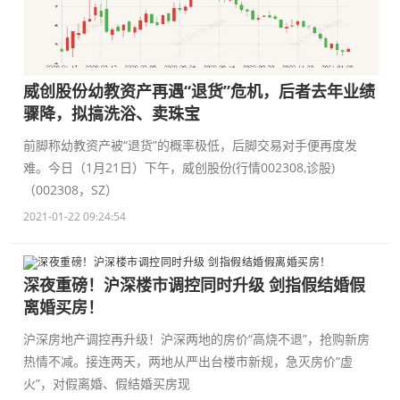
威创股份幼教资产再遇“退货”危机，后者去年业绩
骤降，拟搞洗浴、卖珠宝
前脚称幼教资产被“退货”的概率极低，后脚交易对手便再度发
难。今日（1月21日）下午，威创股份(行情002308,诊股)
（002308，SZ）
2021-01-22 09:24:54
深夜重磅！沪深楼市调控同时升级 剑指假结婚假
离婚买房！
沪深房地产调控再升级！沪深两地的房价“高烧不退”，抢购新房
热情不减。接连两天，两地从严出台楼市新规，急灭房价“虚
火”，对假离婚、假结婚买房现