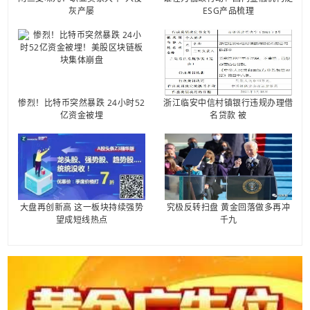
灰产屡
ESG产品梳理
惨烈！比特币突然暴跌 24小时52
浙江临安中信村镇银行违规办理借
亿资金被埋
名贷款 被
大盘再创新高 这一板块持续强势
究极反转扫盘 黄金回落做多再冲
望成短线热点
千九