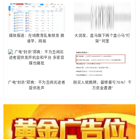
媒体报道：在线教育乱象频发 跟
大润发、盒马旗下两个盒小马“打
谁学、网易
架” 阿里
广电“封杀”郑爽：不为丑闻劣迹者
刚买入就摘牌，最惨暴亏76%！千
提供发声
万资金遭遇“