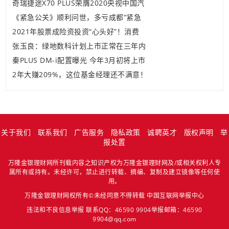
奇瑞捷途X70 PLUS荣膺2020央视中国汽
《紧急公关》顺利问世，多亏成都“紧急
2021年股票成险资投资“心头好”！消费
张玉良：绿地数科计划上市正常在三年内
秦PLUS DM-i配置曝光 今年3月初将上市
2年大赚209%，这位基金经理还不满意！
关于我们
联系我们
广告服务
隐私政策
诚聘英才
版权声明
举
报处置
万隆金银理财网所刊载内容之知识产权为万隆金银理财网及/或相关权利人专
属所有或持有。未经许可，禁止进行转载、摘编、复制及建立镜像等任何使
用。
万隆金银理财网权所有©未经同意不得转载
中国互联网举报中心
违法和不良信息举报 联系QQ：46590 9904举报邮箱：46590
9904@qq.com