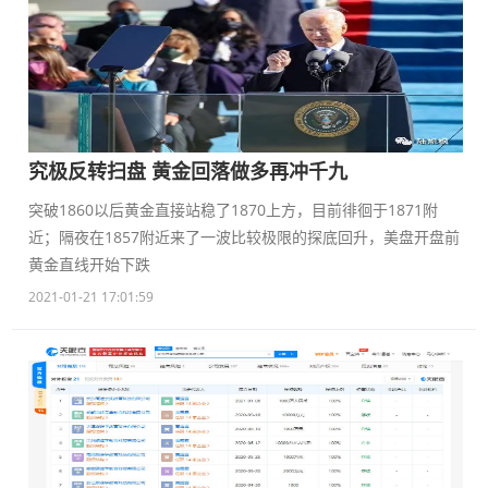
究极反转扫盘 黄金回落做多再冲千九
突破1860以后黄金直接站稳了1870上方，目前徘徊于1871附
近；隔夜在1857附近来了一波比较极限的探底回升，美盘开盘前
黄金直线开始下跌
2021-01-21 17:01:59