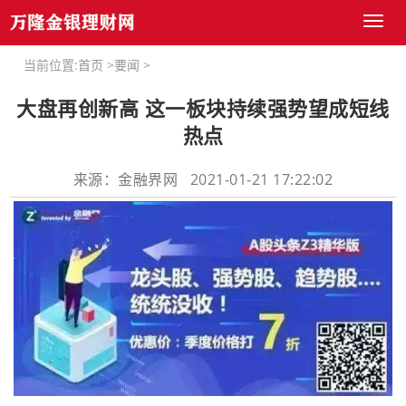
Toggl
naviga
当前位置:
首页
>
要闻
>
大盘再创新高 这一板块持续强势望成短线
热点
来源：金融界网 2021-01-21 17:22:02