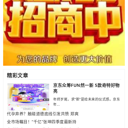
精彩文章
京东众筹FUN然一新 5款奇特好物
亮
年终岁尾，求“新”是给未来的仪式感。京东
年...
代孕弃养？触碰道德底线引发共愤 郑爽
全市场瞩目！“千亿”张坤四季度最新持