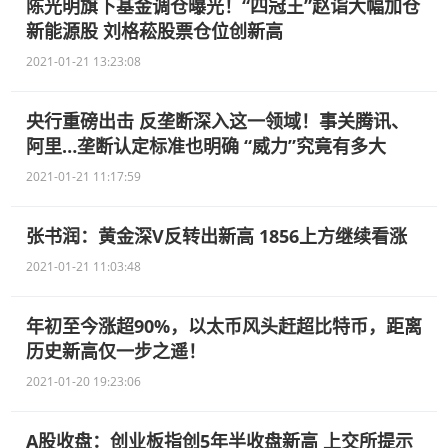
陈光明旗下基金调仓曝光！“四冠王”赵诣大幅加仓
新能源股 刘格菘股票仓位创新高
2021-01-21 13:23:08
央行重磅出击 反垄断深入这一领域！事关腾讯、
阿里…垄断认定标准也明确 “威力”究竟有多大
2021-01-21 11:17:59
张书润：黄金深V反转出新高 1856上方继续看涨
2021-01-21 11:03:48
年初至今涨超90%，以太币风头赶超比特币，距离
历史新高仅一步之遥！
2021-01-20 19:23:06
A股收盘：创业板指创5年半收盘新高 上交所提示