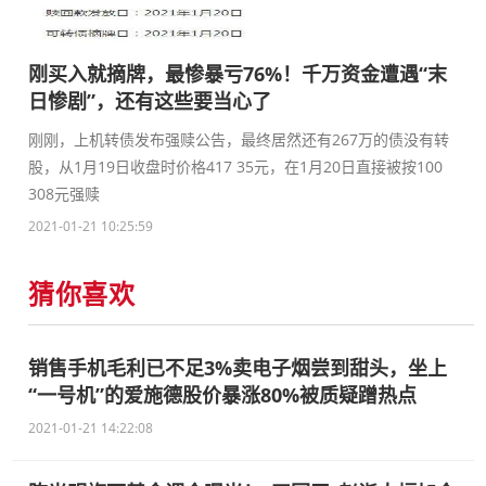
刚买入就摘牌，最惨暴亏76%！千万资金遭遇“末
日惨剧”，还有这些要当心了
刚刚，上机转债发布强赎公告，最终居然还有267万的债没有转
股，从1月19日收盘时价格417 35元，在1月20日直接被按100
308元强赎
2021-01-21 10:25:59
猜你喜欢
销售手机毛利已不足3%卖电子烟尝到甜头，坐上
“一号机”的爱施德股价暴涨80%被质疑蹭热点
2021-01-21 14:22:08