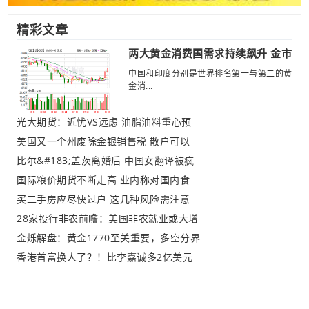
精彩文章
两大黄金消费国需求持续飙升 金市
中国和印度分别是世界排名第一与第二的黄
金消...
光大期货：近忧VS远虑 油脂油料重心预
美国又一个州废除金银销售税 散户可以
比尔&#183;盖茨离婚后 中国女翻译被疯
国际粮价期货不断走高 业内称对国内食
买二手房应尽快过户 这几种风险需注意
28家投行非农前瞻：美国非农就业或大增
金烁解盘：黄金1770至关重要，多空分界
香港首富换人了？！比李嘉诚多2亿美元