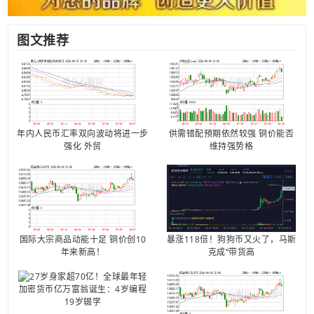
图文推荐
年内人民币汇率双向波动将进一步
供需错配预期依然较强 铜价能否
强化 外贸
维持强势格
国际大宗商品动能十足 铜价创10
暴涨118倍！狗狗币又火了，马斯
年来新高！
克成“带货高