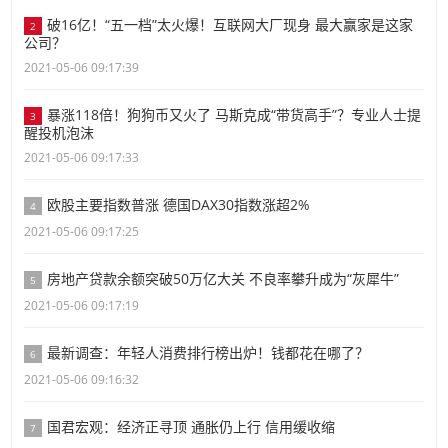
破16亿！“五一档”太火爆！互联网大厂现身 最大赢家是这家
2
公司？
2021-05-06 09:17:39
暴涨118倍！狗狗币又火了 马斯克成“带货高手”？专业人士提
3
醒投机泡沫
2021-05-06 09:17:33
欧股主要指数普涨 德国DAX30指数涨超2%
4
2021-05-06 09:17:25
房地产贷款余额突破50万亿大关 不良率攀升成为“灰犀牛”
5
2021-05-06 09:17:19
最新调查：年轻人消费排行榜出炉！钱都花在哪了？
6
2021-05-06 09:16:32
国君宏观：经济正寻顶 通胀仍上行 信用缓收缩
7