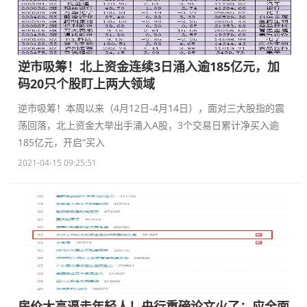
逆市吸筹！北上资金连续3日涌入逾185亿元，加
码20只个股盯上两大领域
逆市吸筹！本周以来（4月12日-4月14日），面对三大股指的震
荡回落，北上资金大举出手涌入A股，3个交易日累计净买入逾
185亿元，开启“买入
2021-04-15 09:25:51
房价太高逼走年轻人！央行重磅论文火了：应全面