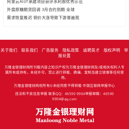
阿里云AIoT承建项目获评水利部优秀示范
外盘原糖期货回调 3月合约到期 全球
需求恢复推迟 铜价大涨导致下游普遍观
关于我们
联系我们
广告服务
隐私政策
诚聘英才
版权声明
举
报处置
万隆金银理财网所刊载内容之知识产权为万隆金银理财网及/或相关权利人专
属所有或持有。未经许可，禁止进行转载、摘编、复制及建立镜像等任何使
用。
万隆金银理财网权所有©未经同意不得转载
中国互联网举报中心
违法和不良信息举报 联系QQ：46590 9904举报邮箱：46590
9904@qq.com