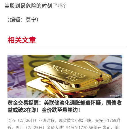
美股到最危险的时刻了吗？
（编辑：莫宁）
相关文章
黄金交易提醒：美联储淡化通胀却遭怀疑，国债收
益或破2在即！金价跌至悬崖边！
周五（2月26日）亚洲时段，现货黄金小幅下跌，交投于1769附
近。周四（2月25日）金价大跌1 91%至1770 56美元 盎司，美