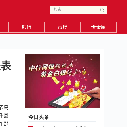
银行
市场
贵金属
进表
彦乌
阡县
今日头条
作部