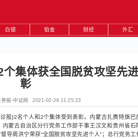
白银
铂金
财经
外汇
2个集体获全国脱贫攻坚先
彰
-中证网 2021-02-26 11:25:23
88,诊股)2名个人和2个集体受到表彰。内蒙古扎赉特旗巴
、内蒙古自治区分行党务工作部干事王汉文和贵州省石
督导周洪宁荣获“全国脱贫攻坚先进个人”；总行党务工