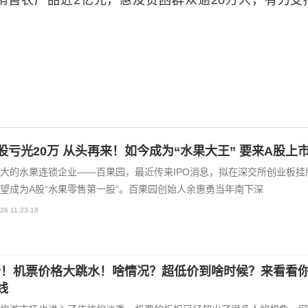
销售农产品近2亿元，惠及贫困群众逾20万人，有力支
股亏光20万 从头再来！如今成为“水果大王” 要来A股上
大的水果连锁企业——百果园，最近传来IPO消息，拟在深交所创业板挂
望成为A股“水果零售第一股”。百果园创始人余惠勇当年南下深
26 11:23:18
7折！机票价格大跳水！啥情况？超低价到啥时候？来看看
线