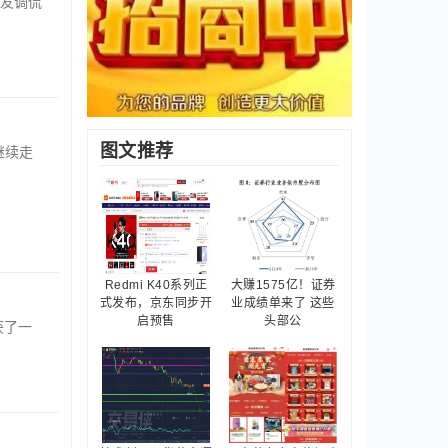
友调侃
图文推荐
继续走
Redmi K40系列正
大赚1575亿！证券
式发布，京东同步开
业成绩单来了 这些
启预售
头部公
获了一