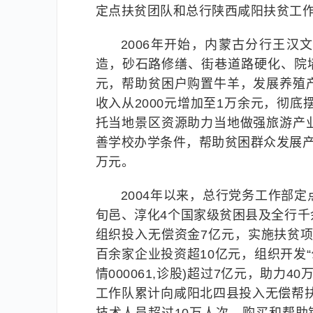
定点扶贫团队和总行陕西咸阳扶贫工作
2006年开始，内蒙古分行王汉
造，砂石路修缮、街巷道路硬化、院
元，帮助贫困户购置牛羊，发展养殖
收入从2000元增加至1万余元，彻底
托当地景区资源助力当地做强旅游产
善学校办学条件，帮助贫困群众发展产
万元。
2004年以来，总行党务工作部
旬邑、淳化4个国家级贫困县及全行
组织投入无偿资金7亿元，实施扶贫项
百余家企业投资超10亿元，组织开发
情000061,诊股)超过7亿元，助力4
工作队累计向咸阳北四县投入无偿帮扶