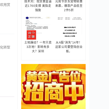
技术刘：现货黄金逼
元宵节京东宠物钜惠
欢用赏
近1760支撑 美指走
来袭，爆款产品低至
强施
2件5折
土地躁动？一年只卖
从A股“消失”14年！
化转型
3次地！影响有多
这家公司要登陆创业
大？深圳
板，