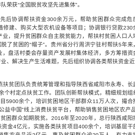
队荣获“全国脱贫攻坚先进集体”。
文先后协调帮扶资金300余万元，帮助贫困群众完成危
墙修建、购买大型农机设备等项目；协调银行贷款230
产业，提升贫困群众自主脱贫能力，帮扶村贫困人口人
摆脱了贫困的“帽子”。贵州省分行周洪宁驻村帮扶5年来
业，盘活村委会存量资产发展村集体经济，多方筹措资
业、解决生产生活难题，先后组织协调各类帮扶资金近2
定点扶贫团队负责统筹管理和指导陕西省咸阳市永寿、长
千余个村定点扶贫工作。团队创新帮扶模式，精细规划组
目5900余个，培训贫困地区干部群众11万人次，撮合
“公益中国”线上消费扶贫平台，帮助销售贫困地区农产品
0万贫困群众如期脱贫。2016年至2020年，总行陕西咸阳
资金4亿元，实施各类扶贫项目400余个，培训基层干