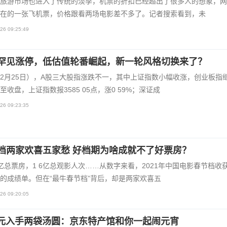
旅游市场也进入了传统的淡季，机票的折扣已经超出了很多人的想象，网
在的一张飞机票，价格跟看两场电影差不多了。记者搜索看到，未
26 09:25:49
罕见涨停，低估值轮番崛起，新一轮风格切换来了？
2月25日），A股三大股指涨跌不一，其中上证指数小幅收涨，创业板指
至收盘，上证指数报3585 05点，涨0 59%；深证成
26 09:23:35
档两家欢喜五家愁 好档期为啥成就不了好票房？
22亿总票房，1 6亿总观影人次……从数字来看，2021年中国电影春节档收
的成绩单。但在“最牛春节档”背后，却是两家欢喜五
26 09:20:05
.8元入手两袋汤圆：京东特产馆和你一起闹元宵