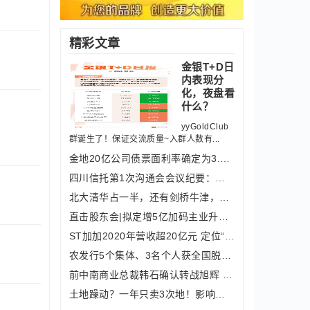
精彩文章
金银T+D日
内表现分
化，夜盘看
什么？
yyGoldClub
群诞生了！保证交流质量~入群人数有...
金地20亿公司债票面利率确定为3.93%
四川信托第1次沟通会会议纪要：委托人
北大清华占一半，还有剑桥牛津，博士超
直击股东会|拟定增5亿加码主业升级 梦
ST加加2020年营收超20亿元 定位“减盐
农发行5个集体、3名个人获全国脱贫攻坚
前中南商业总裁韩石确认转战旭辉 下周
土地躁动？一年只卖3次地！影响有多大