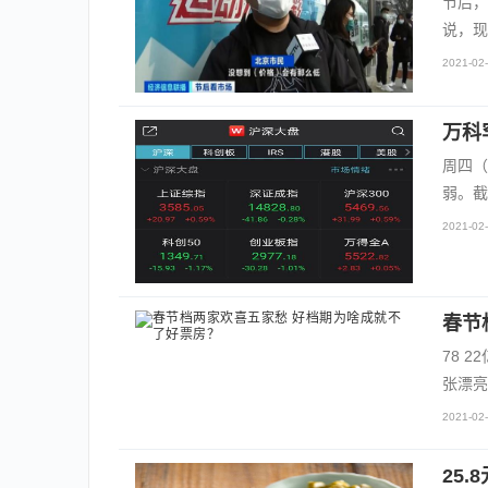
节后，
说，现
2021-02-
万科
周四（
弱。截
2021-02-
春节
78 
张漂亮
2021-02-
25