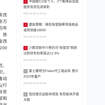
中国银行2名个人、2个集体获全国
1
脱贫攻坚先进表彰
2021-02-26 11:25:23
房改
余万
建投策略：棉花有望接棒领涨商品
2
均年
或将突破18600
，依
2021-02-26 11:24:40
金改
00
少数贷款中介称仍可“经营贷”购房
3
过桥贷年利率高达12.9%
2021-02-26 11:24:35
武、
富士康将为Fisker代工电动车 预计
4
织，
2023年量产
推动
2021-02-26 11:24:30
(行
扶贫
低估值交运板块领涨 有色板块开盘
5
部和
大跌