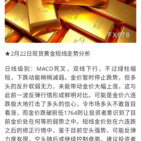
★2月22日现货黄金短线走势分析
日线级别：MACD死叉，双线下行，不过绿柱缩
短，下跌动能稍稍减弱。金价暂时停止跌势，但多
头的反扑软弱无力，未能带动金价大幅上涨，这与
此前一波反弹行情形成鲜明对比。可能是金价六连
跌极大地打击了多头的信心，令市场多头不敢盲目
看涨，而金价跌破前低1764则让投资者意识到了目
前金价处在何等的弱势之中。短线金价处在六连跌
之后的修正行情中，鉴于目前空头强势，可能反弹
力度有限，空头随后或继续控制盘面。建议投资者