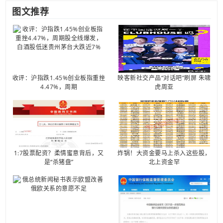
图文推荐
收评：沪指跌1.45%创业板指重挫
映客新社交产品“对话吧”刷屏 朱啸
4.47%，周期
虎周亚
1:7股票配资？柔情蜜意背后，又
炸锅！大资金要马上杀入这些股，
是“杀猪盘”
北上资金罕