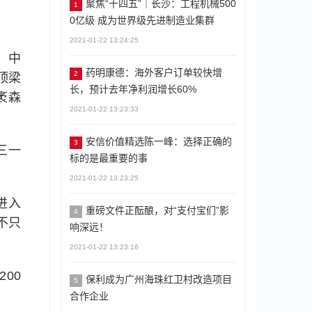
聚焦“十四五”｜长沙：工程机械500
1
0亿级 成为世界级先进制造业集群
2021-01-22 13:24:25
、中
药明康德：海外客户订单较快增
2
顶梁
长，预计去年净利润增长60%
袤森
2021-01-22 13:23:33
安信价值精选陈一峰：选择正确的
3
三一
标的是最重要的事
2021-01-22 13:23:25
进入
重磅文件正酝酿，对“支付宝们”影
4
不只
响深远！
2021-01-22 13:23:16
00
保利成为广州海珠红卫村改造项目
5
合作企业