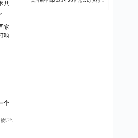
普洛斯中国2021年20亿元公司债利率定为
术共
。
国家
打响
一个
人被证监