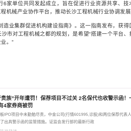
行6家单位共同发起成立，旨在促进行业资源共享、技
工程机械产业协作平台，推动长沙工程机械行业协调发展
先进制造业集群促进机构建设指南》。这一指南发布，获得
长沙市对工程机械之都的规划，是希望“搭建一个平台、
业。”
行贵族”开年遭罚！保荐项目不过关 2名保代也收警示函！
有4家券商被罚
板IPO项目中未勤勉尽责，中金公司(行情601995,诊股)和两位保荐代表
了出具警示函的监管措施。证监会发行部的最新行政
22 10:23:16