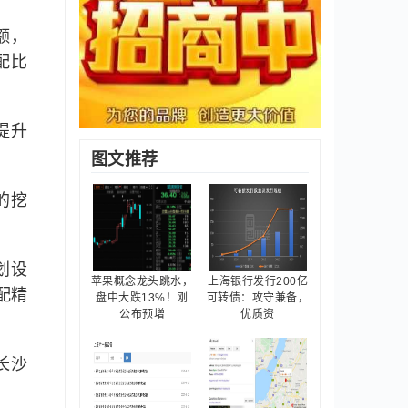
额，
配比
提升
图文推荐
的挖
划设
苹果概念龙头跳水，
上海银行发行200亿
配精
盘中大跌13%！刚
可转债：攻守兼备，
公布预增
优质资
长沙