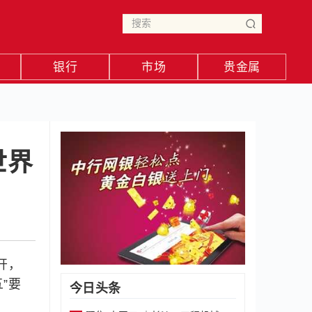
银行
市场
贵金属
世界
开，
”要
今日头条