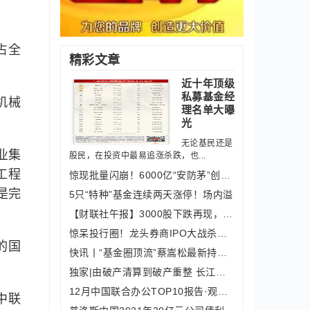
占全
精彩文章
近十年顶级
私募基金经
机械
理名单大曝
光
无论基民还是
业集
股民，在投资中最易追涨杀跌，也...
工程
惊现批量闪崩！6000亿“安防茅”创历史
是完
5只“特种”基金连续两天涨停！场内溢
【财联社午报】3000股下跌再现，机构抱
惊呆投行圈！龙头券商IPO大战杀出“地
的国
快讯丨“基金圈顶流”蔡嵩松最新持仓出
独家|由破产清算到破产重整 长江汽车
12月中国联合办公TOP10报告·观点月度指数
中联