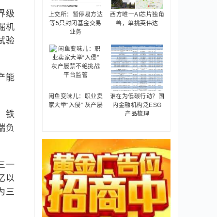
界级
上交所：暂停易方达
西方唯一AI芯片独角
等5只封闭基金交易
兽，单挑英伟达
掘机
业务
试验
产能
闲鱼变味儿：职业卖
谁在为低碳行动？国
家大举“入侵” 灰产屡
内金融机构泛ESG
、铁
产品梳理
端负
三一
亿以
为三