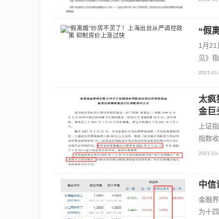
“假
1月2
见》指
2021-01-
太疯
金巨
上证指
指数收
2021-01-
中信
金融界
为十四