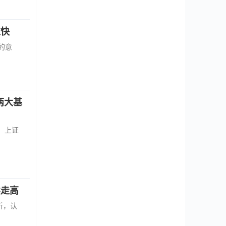
过快
的意
两大基
，上证
续走高
析，认