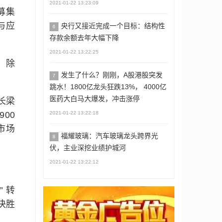
2021-01-22 13:23:09
募集
与应
央行又接近完成一个目标：结构性
6
存款余额去年大幅下降
2021-01-22 13:22:25
。除
发生了什么？刚刚，A股港股突发
7
跳水！1800亿龙头狂跌13%， 4000亿
医药大白马大爆发，冲击涨停
长梁
2021-01-22 13:22:18
00
市场
福耀玻璃：汽车玻璃龙头跨界光
8
伏，主业深挖业绩护城河
2021-01-22 13:22:12
 转
决胜