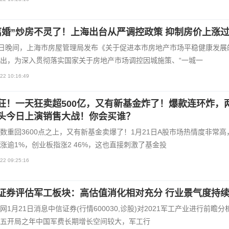
离婚”炒房不灵了！上海出台从严调控政策 抑制房价上涨
1日晚间，上海市房屋管理局发布《关于促进本市房地产市场平稳健康发展
出，为深入贯彻落实国家关于房地产市场调控因城施策、“一城一
22 10:16:49
狂！一天狂卖超500亿，又有新基金炸了！爆款连环炸，
头今日上演销售大战！你会买谁？
数重回3600点之上，又有新基金卖爆了！1月21日A股市场热情度非常高
涨逾1%，创业板指涨2 46%，这也直接刺激了基金投
22 09:25:16
证券评估军工板块：高估值消化相对充分 行业景气度持
网1月21日消息中信证券(行情600030,诊股)对2021军工产业进行前瞻分
五开局之年中国军费长期增长空间较大，军工行