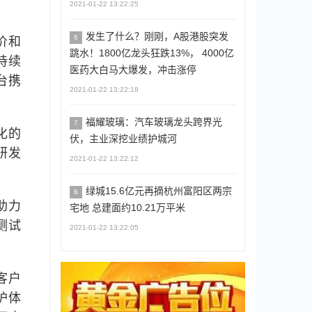
2021-01-22 13:22:25
发生了什么？刚刚，A股港股突发
6
价和
跳水！1800亿龙头狂跌13%， 4000亿
持续
医药大白马大爆发，冲击涨停
台携
2021-01-22 13:22:18
福耀玻璃：汽车玻璃龙头跨界光
7
化的
伏，主业深挖业绩护城河
研发
2021-01-22 13:22:12
绿城15.6亿元再摘杭州富阳区两宗
8
助力
宅地 总建面约10.21万平米
测试
2021-01-22 13:22:05
客户
护体