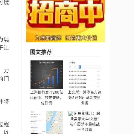
可度
为现
于让
图文推荐
，力
的门
上海银行发行200亿
上交所：暂停易方达
可转债：攻守兼备，
等5只封闭基金交易
并将
优质资
业务
过程
，以