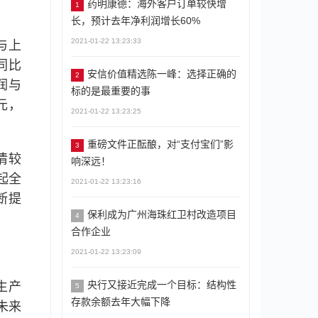
药明康德：海外客户订单较快增
1
长，预计去年净利润增长60%
2021-01-22 13:23:33
与上
，同比
安信价值精选陈一峰：选择正确的
2
润与
标的是最重要的事
万元，
2021-01-22 13:23:25
重磅文件正酝酿，对“支付宝们”影
3
情较
响深远！
起全
2021-01-22 13:23:16
断提
保利成为广州海珠红卫村改造项目
4
合作企业
2021-01-22 13:23:09
央行又接近完成一个目标：结构性
生产
5
存款余额去年大幅下降
未来