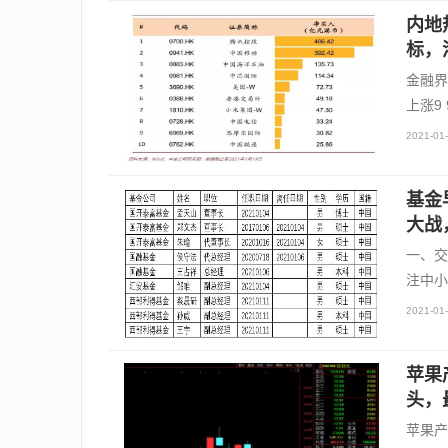
内地
标，
金融界
上涨9
2021-01-
基金
大战
一、交
注中小
2021-01-
苹果
头，
苹果产