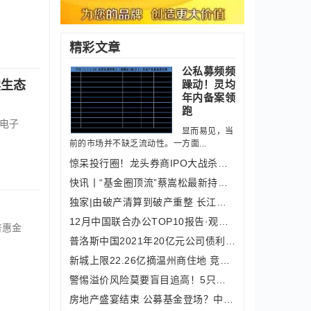
精彩文章
公私募频频
躁动！灵均
读生态
年内备案领
跑
电子
显而易见，当
前的市场并不缺乏流动性。一方面...
惊呆投行圈！龙头券商IPO大战杀出“地
快讯丨“基金圈顶流”蔡嵩松最新持仓出
独家|由破产清算到破产重整 长江汽车
12月中国联合办公TOP10报告·观点月度指数
普惠金
普洛斯中国2021年20亿元公司债利率定为
新城上限22.26亿摘温州商住地 竞配人
警惕溢价风险莫要盲目追高！5只创新未
房地产盛宴结束 公募基金登场？中信银