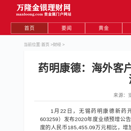
首页
要闻
黄金
当前位置:
首页
>
财经
>
药明康德：海外客
来源：览富
1月22日，无锡药明康德新
603259）发布2020年度业绩预增
度的人民币185,455.09万元相比，增加