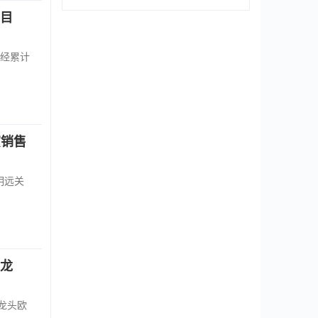
亿目
已经累计
演销售
明远关
亿龙
龙头欧