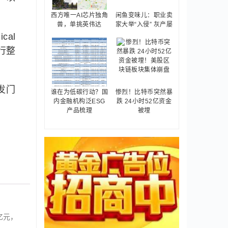
西方唯一AI芯片独角
闲鱼变味儿：职业卖
兽，单挑英伟达
家大举“入侵” 灰产屡
al
进行整
发门
谁在为低碳行动？国
惨烈！比特币突然暴
内金融机构泛ESG
跌 24小时52亿资金
产品梳理
被埋
亿元，