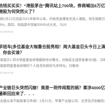
热钱买买买！“港股茅台”腾讯站上700块，券商喊出8万
港股为何突然火了？
网1月21日消息2021年新年以来，内地资金爆发式流入港股，恒生指数
 9%。周四，恒指盘中突破30000点大关，为20
22 09:26:44
早班车|多位基金大咖重仓股亮相！两大基金巨头今日上
，你会买谁？
易提示1 四大明星基金经理最新持仓曝光，刘格菘五成资金重仓5股，冯
盘股明星基金经理的个人投资风格较为多样化。均衡持
22 09:24:33
产业链巨头突然闪崩！竟是一则传闻惹的祸？事涉4000
最新回应来了．．．
业链从来不缺故事与传闻！1月21日，苹果产业链公司、光学及识别触控