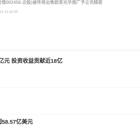
行情002456,诊股)被传将出售欧菲光华南厂予立讯精密
21 21:22:35
2亿元 投资收益贡献近18亿
58.57亿美元