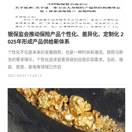
银保监会推动保险产品个性化、差异化、定制化 2
025年形成产品供给新体系
个性化不仅是未来的发展趋势，也是一种时尚和潮流。按照马斯
洛的需求理论，个性化追求是更高级别自我实现需求。当前，服
装、家居、家电等领域已开启
2021-04-07 17:24:13