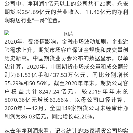
公司中，净利润1亿元以上的公司共有20家，永安
期货以254.69亿元的营业收入、11.46亿元的净利
润稳居行业“一哥”位置。
2020年，受疫情影响，金融市场波动加剧，企业避
险需求上升，期货市场客户保证金规模和成交量创
历史新高。中国期货业协会公布的数据显示，以单
边计算，2020年，中国期货市场成交量和成交额分
别为61.53亿手和437.53万亿元，同比分别增长
55.29%和50.56%。截至2020年年末，期货公司客
户权益共计8247.24亿元，较2019年年末的
5070.36亿元增长62.66%。以母公司口径计算，
2020年1—12月，全国149家期货公司未经审计净
利润为86.03亿元，同比增长42.20%。
从去年净利润来看，记者统计的35家期货公司均实