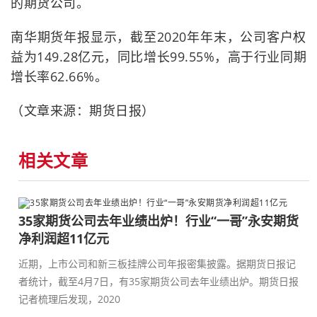
的期货公司。
南华期货年报显示，截至2020年年末，公司客户权
益为149.28亿元，同比增长99.55%，高于行业同期
增长率62.66%。
（文章来源：期货日报）
相关文章
35家期货公司去年业绩出炉！行业“一哥”永安期货
净利润超11亿元
近期，上市公司和新三板挂牌公司年报密集披露。据期货日报记
者统计，截至4月7日，有35家期货公司去年业绩出炉。期货日报
记者梳理后发现，2020