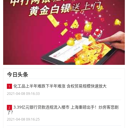
今日头条
化工品上半年难跌下半年难涨 含权贸易规模快速放大
1
2021-04-08 09:16:33
3.39亿元银行贷款违规流入楼市 上海重磅出手！炒房客悲剧
2
了？
2021-04-08 09:16:25