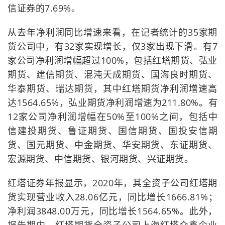
信证券的7.69%。
从去年净利润同比增速来看，在记者统计的35家期
货公司中，有32家实现增长，仅3家出现下滑。有7
家公司净利润增幅超过100%，包括红塔期货、弘业
期货、建信期货、混沌天成期货、国海良时期货、
华泰期货、瑞达期货，其中红塔期货净利润增速高
达1564.65%，弘业期货净利润增速为211.80%。有
12家公司净利润增幅在50%至100%之间，包括中
信建投期货、鲁证期货、国信期货、国投安信期
货、国元期货、中金期货、华安期货、东证期货、
宏源期货、中信期货、银河期货、兴证期货。
红塔证券年报显示，2020年，其全资子公司红塔期
货实现营业收入28.06亿元，同比增长1666.81%；
净利润3848.00万元，同比增长1564.65%。此外，