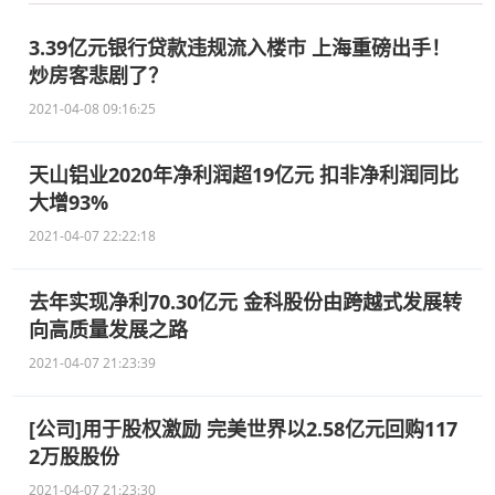
3.39亿元银行贷款违规流入楼市 上海重磅出手！
炒房客悲剧了？
2021-04-08 09:16:25
天山铝业2020年净利润超19亿元 扣非净利润同比
大增93%
2021-04-07 22:22:18
去年实现净利70.30亿元 金科股份由跨越式发展转
向高质量发展之路
2021-04-07 21:23:39
[公司]用于股权激励 完美世界以2.58亿元回购117
2万股股份
2021-04-07 21:23:30