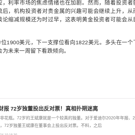
应，利率市场的焦虑情绪也在加剧。然而，随着投资者
流后，机构投资者对贵金属的兴趣可能会继续上升，从
谈论缩减规模还为时过早，这表明黄金投资者可能会从
1900美元，下一支撑位看向1822美元。多头在一个
会为未来一周留下看跌倾向。
财报 72岁独董投出反对票！真相扑朔迷离
非花瓶。72岁的王斌康就是一个较真的独董。对于爱迪尔2020年年报、20
，72岁独董王斌康在董事会上投出反对票。不料，之后
24 10:16:30