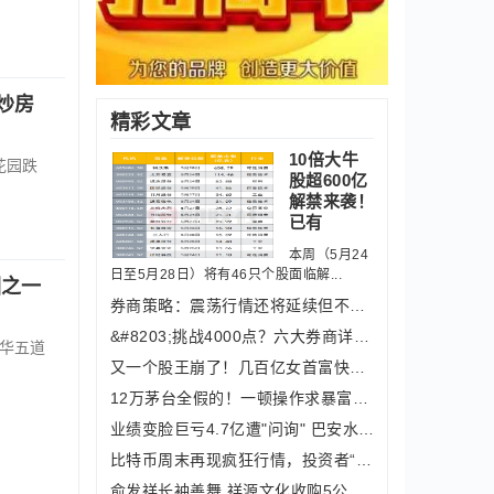
炒房
精彩文章
10倍大牛
花园跌
股超600亿
解禁来袭！
已有
本周（5月24
日至5月28日）将有46只个股面临解...
因之一
券商策略：震荡行情还将延续但不会长久
&#8203;挑战4000点？六大券商详解A股后
清华五道
又一个股王崩了！几百亿女首富快清零了
12万茅台全假的！一顿操作求暴富，瓶盖
业绩变脸巨亏4.7亿遭"问询" 巴安水务
比特币周末再现疯狂行情，投资者“极度
俞发祥长袖善舞 祥源文化收购5公司4家