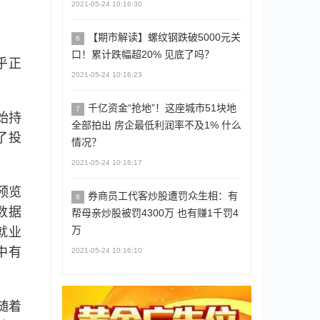
2021-05-24 10:16:30
【期市解读】螺纹钢跌破5000元关
6
口！累计跌幅超20% 见底了吗？
乎正
2021-05-24 10:16:23
千亿资金“抢地”！这座城市51块地
7
始持
全部拍出 房企最低利润率不及1% 什么
了投
情况？
2021-05-24 10:16:17
预览
券商员工代客炒股遭罚众生相：有
8
数据
帮母亲炒股被罚4300万 也有赚1千罚4
万
就业
中有
2021-05-24 10:16:10
随着