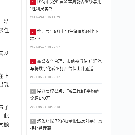
比特币受挫 黄金本周能否继续享用
1
“胜利果实”？
2021-05-24 10:22:35
，特
求任
统计局：5月中旬生猪价格环比下
2
跌8%
2021-05-24 10:22:27
其从
商誉安全合理、市值被低估 广汇汽
3
车将数字化转型打开估值上升通道
）在上
2021-05-24 10:22:17
出现
民办高校盘点：“富二代们”平均酬
4
金超170万
布了
2021-05-24 10:22:10
。此
炮轰财报 72岁独董投出反对票！真
5
告大额
相扑朔迷离