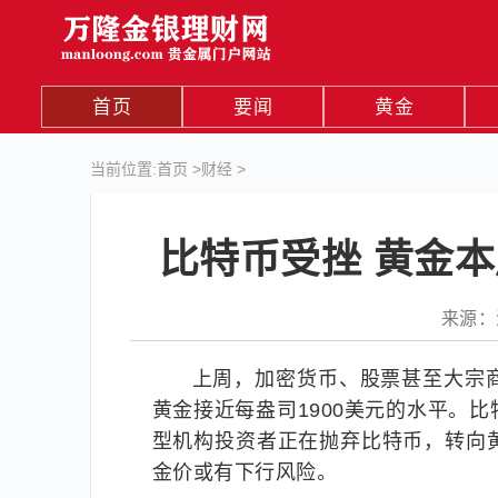
首页
要闻
黄金
当前位置:
首页
>
财经
>
比特币受挫 黄金本
来源：汇
上周，加密货币、股票甚至大宗
黄金接近每盎司1900美元的水平。
型机构投资者正在抛弃比特币，转向
金价或有下行风险。