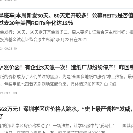
早班车|本周新发30天、60天定开较多！公募REITs是否
过去30年美国REITs年化达12％
金发行：30天、60天定开基金较多二、周末要闻1 证监会原主席肖钢：
投资基金试点证监会原主席肖钢5月22日在2021
24 09:23:40
纸”涨价函！有企业3天涨一次！造纸厂却纷纷停产！咋回
纸的价格成为了人们关注的焦点，先是“全国多地纸巾涨价”冲上热搜。最
、包装用纸也跟着齐刷刷地涨起价来，具体情况如何呢？白卡纸
24 09:16:33
662万元！深圳学区房价格大跳水，“史上最严调控”发威
了
挺”的深圳学区房价格松动了！一场法拍，让学区房中的“爱马仕”——国城