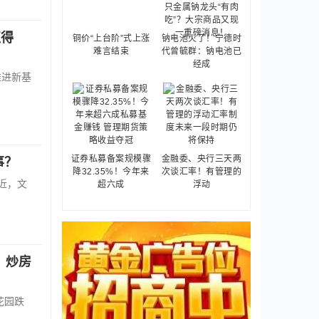
值得
铜价“上台阶”式上涨
钠电池火了！宁德时
难言结束
代曾毓群：钠电池已
经成
推进新基
证券私募备案规模骤
金融委、央行三天两
事？
降32.35%！今年来
次谈汇率！有管理的
近，文
超六成
浮动
，炒房
花园跌