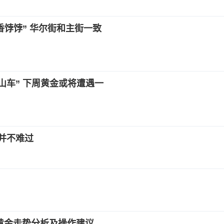
饽饽” 华尔街和主街一致
山车” 下周黄金或将遭遇一
并不难过
晚间黄金走势分析及操作建议