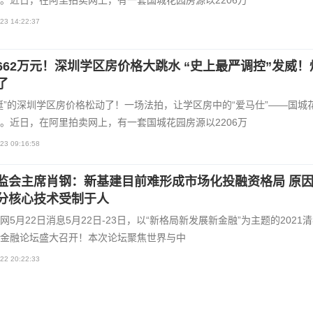
。近日，在阿里拍卖网上，有一套国城花园房源以2206万
23 14:22:37
662万元！深圳学区房价格大跳水 “史上最严调控”发威！
了
挺”的深圳学区房价格松动了！一场法拍，让学区房中的“爱马仕”——国城
。近日，在阿里拍卖网上，有一套国城花园房源以2206万
23 09:16:58
监会主席肖钢：新基建目前难形成市场化投融资格局 原
分核心技术受制于人
网5月22日消息5月22日-23日，以“新格局新发展新金融”为主题的2021
金融论坛盛大召开！本次论坛聚焦世界与中
22 20:22:33