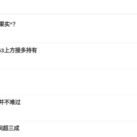
果实”？
63上方接多持有
并不难过
空间超三成