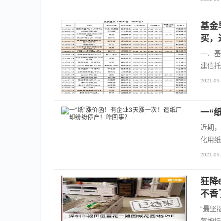
基金
买，
一、基
建信托
2021-05-
一“
近期，
化用纸
2021-05-
狂降
不香
“最坚