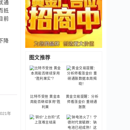
就通
而抵
目前
下降
图文推荐
比特币受挫 黄金本
黄金交易提醒：分析
周能否继续享用“胜
师看涨金价 重磅通
利果
胀数
21年