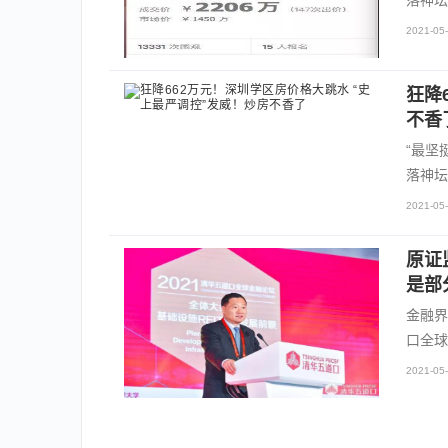
落神坛
2021-05-
狂降
不香
“最坚
落神坛
2021-05-
原证
是部
金融界
口全球
2021-05-