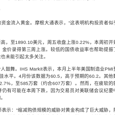
力
的资金流入黄金。摩根大通表示，“这表明机构投资者似
，至1890.10美元，周五收盘上涨0.22%，本周初开
，金价录得第三周上涨。较低的国债收益率也帮助提振
论也未能引起太多关注。
舞。IHS Markit表示，本月上半年美国制造业PMI
最佳水平。4月份该数据为60.5，高于预期的60.2。其他
.7%，至585万套（约合607万套）。然而，在疲软的
并仍有可能在本周下跌，因为交易员对美联储会议纪要
和。
s）分析师表示：“缩减购债规模的威胁对黄金构成了巨大威胁，