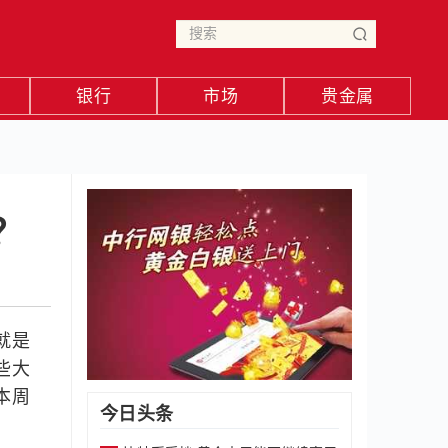
银行
市场
贵金属
？
就是
些大
本周
今日头条