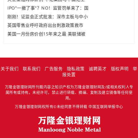
IPO"一撤了事"？NO！监管罚单来了：国
刚刚！证监会正式批准：深市主板与中小
英国零售业呼吁政府出台刺激政策救市
美国一月份房价创15年来之最 美联储被
关于我们
联系我们
广告服务
隐私政策
诚聘英才
版权声明
举
报处置
万隆金银理财网所刊载内容之知识产权为万隆金银理财网及/或相关权利人专
属所有或持有。未经许可，禁止进行转载、摘编、复制及建立镜像等任何使
用。
万隆金银理财网权所有©未经同意不得转载
中国互联网举报中心