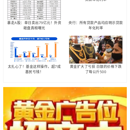
暴走A股：单日卖出79亿元！外资
央行：所有贷款产品均应明示贷款
砸盘真相曝光
年化利率
太扎心了！基金这样操作，超7成
黄金扩大了亏损 白银的价格下跌
基民亏钱！
了每公斤500