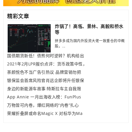
精彩文章
炸锅了！高瓴、景林、高毅和桥水
等
拼多多成为国内外投资大佬一致重仓的中概
股。...
国债期货新低！债熊何时逆转？机构给出
2021年2月LPR报价点评：货币政策中性，
茶颜悦色不当广告引热议 品牌营销勿把
银保监会首席风险官肖远企即将升任银保
身边的新能源车故事:特斯拉车主自我限
App Annie 一月出海收入榜：FunPlus
万物皆可内卷，爆红网络的“内卷”扎心
荣耀折叠屏或命名Magic X 对标华为Ma