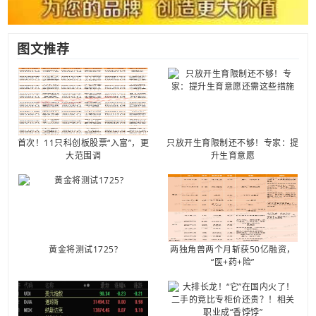
图文推荐
首次！11只科创板股票“入富”，更
只放开生育限制还不够！专家：提
大范围调
升生育意愿
黄金将测试1725?
两独角兽两个月斩获50亿融资，
“医+药+险”