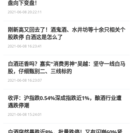
盘向下变盘！
2021-06-08 20:22:11
刚新高又回去了！酒鬼酒、水井坊等十余只相关个
股跌停 白酒这是怎么了
2021-06-08 16:23:41
白酒还香吗？嘉实"消费男神"吴越：坚守一线白马
股，仔细甄别二、三线标的
2021-06-08 16:23:07
收评：沪指跌0.54%深成指跌近1%，酿酒行业遭
遇跌停潮
2021-06-08 15:24:01
白酒突然暴跌近8%，批量跌停！又有闪崩60%紧