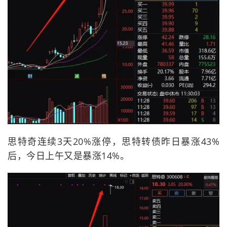
思特奇连续3天20%涨停，思特转债昨日暴涨43%
后，今日上午又是暴涨14%。