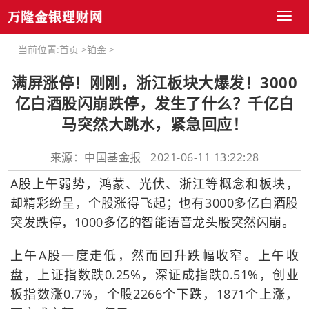
Toggl
naviga
当前位置:
首页
>
铂金
>
满屏涨停！刚刚，浙江板块大爆发！3000
亿白酒股闪崩跌停，发生了什么？千亿白
马突然大跳水，紧急回应！
来源：中国基金报 2021-06-11 13:22:28
A股上午弱势，鸿蒙、光伏、浙江等概念和板块，
却精彩纷呈，个股涨得飞起；也有3000多亿白酒股
突发跌停，1000多亿的智能语音龙头股突然闪崩。
上午A股一度走低，然而回升跌幅收窄。上午收
盘，上证指数跌0.25%，深证成指跌0.51%，创业
板指数涨0.7%，个股2266个下跌，1871个上涨，