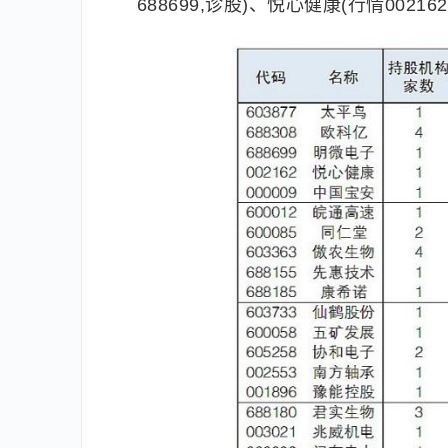
688699,诊股)、悦心健康(行情0021