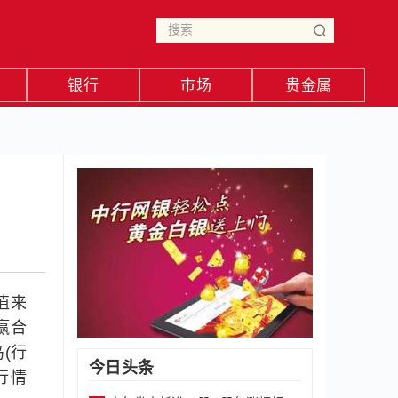
银行
市场
贵金属
值来
、赢合
鸟(行
今日头条
行情