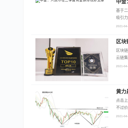
中金
基于二
吸引力
2021-04-
区块
区块链
云链集
2021-04-
黄力
点击上
不过价
2021-04-