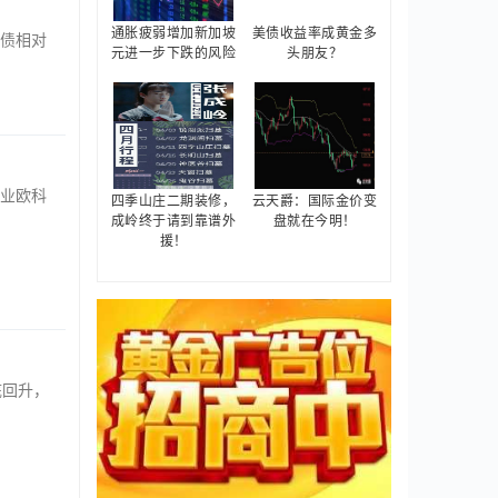
通胀疲弱增加新加坡
美债收益率成黄金多
债相对
元进一步下跌的风险
头朋友？
业欧科
四季山庄二期装修，
云天爵：国际金价变
成岭终于请到靠谱外
盘就在今明！
援！
底回升，