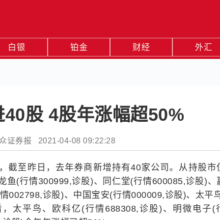
白银
铂金
财经
外汇
40股 4股年涨幅超50%
券报 2021-04-08 09:22:28
计，截至昨日，去年券商新增持有40家公司。从持股市
鱼(行情300999,诊股)、同仁堂(行情600085,诊股)
情002798,诊股)、中国宝安(行情000009,诊股)、太平
看，太平鸟、欧科亿(行情688308,诊股)、明微电子(