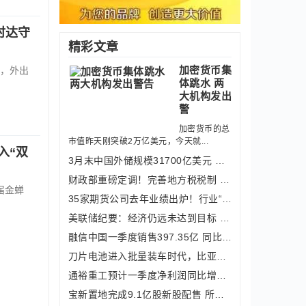
时达守
精彩文章
加密货币集
，外出
体跳水 两
大机构发出
警
加密货币的总
市值昨天刚突破2万亿美元，今天就...
入“双
3月末中国外储规模31700亿美元 将继续
财政部重磅定调！完善地方税税制 积极
届金蝉
35家期货公司去年业绩出炉！行业“一哥
美联储纪要：经济仍远未达到目标 政策
融信中国一季度销售397.35亿 同比增长
刀片电池进入批量装车时代，比亚迪连推
通裕重工预计一季度净利润同比增长50%-
宝新置地完成9.1亿股新股配售 所得款