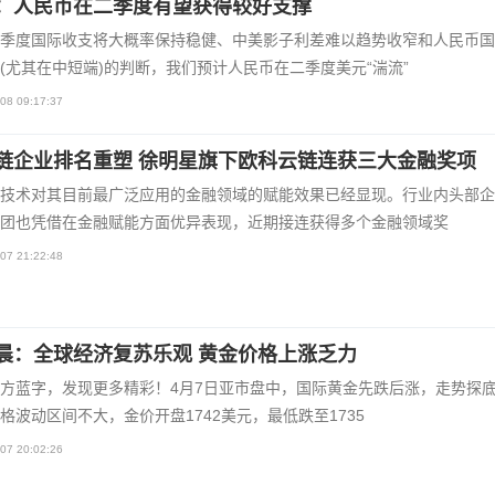
：人民币在二季度有望获得较好支撑
季度国际收支将大概率保持稳健、中美影子利差难以趋势收窄和人民币国
(尤其在中短端)的判断，我们预计人民币在二季度美元“湍流”
08 09:17:37
链企业排名重塑 徐明星旗下欧科云链连获三大金融奖项
技术对其目前最广泛应用的金融领域的赋能效果已经显现。行业内头部企
团也凭借在金融赋能方面优异表现，近期接连获得多个金融领域奖
07 21:22:48
晨：全球经济复苏乐观 黄金价格上涨乏力
方蓝字，发现更多精彩！4月7日亚市盘中，国际黄金先跌后涨，走势探
格波动区间不大，金价开盘1742美元，最低跌至1735
07 20:02:26