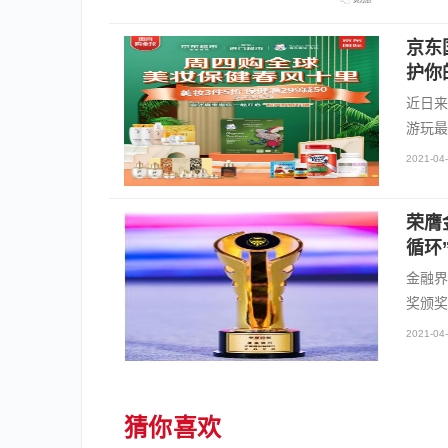
京东
护你
近日来
游玩最
2021-04-
荣膺
循环
金融界
奖颁奖
2021-04-
猜你喜欢