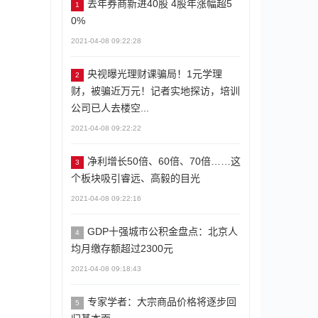
去年券商新进40股 4股年涨幅超5
1
0%
2021-04-08 09:22:28
央视曝光理财课骗局！1元学理
2
财，被骗近万元！记者实地探访，培训
公司已人去楼空...
2021-04-08 09:22:22
净利增长50倍、60倍、70倍……这
3
个板块吸引睿远、高毅的目光
2021-04-08 09:22:16
GDP十强城市公积金盘点：北京人
4
均月缴存额超过2300元
2021-04-08 09:18:43
专家学者：大宗商品价格将逐步回
5