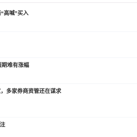
“高喊”买入
短期难有涨幅
家，多家券商资管还在谋求
关注