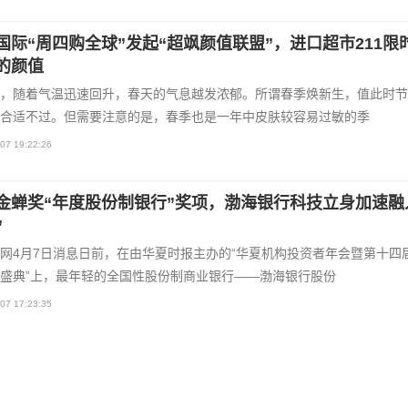
国际“周四购全球”发起“超飒颜值联盟”，进口超市211限
的颜值
，随着气温迅速回升，春天的气息越发浓郁。所谓春季焕新生，值此时节
合适不过。但需要注意的是，春季也是一年中皮肤较容易过敏的季
07 19:22:26
金蝉奖“年度股份制银行”奖项，渤海银行科技立身加速融
”
网4月7日消息日前，在由华夏时报主办的“华夏机构投资者年会暨第十四
盛典”上，最年轻的全国性股份制商业银行——渤海银行股份
07 17:23:35