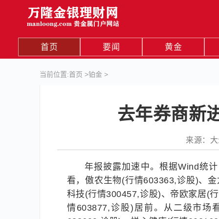
首页
要闻
黄金
当前位置:
首页
>
铂金
>
去年券商新进
来源：大众证
年报披露加速中。根据Wind统
看，傲农生物(行情603363,诊股)、金龙
科技(行情300457,诊股)、帝欧家居(行
情603877,诊股)居前。从二级市场