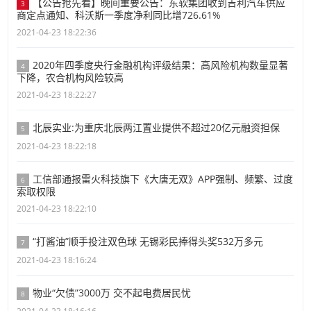
【公告抢先看】晚间重要公告：东软集团收到吉利汽车供应
3
商定点通知、科沃斯一季度净利同比增726.61%
2021-04-23 18:22:36
2020年四季度央行金融机构评级结果：高风险机构数量显著
4
下降，农合机构风险较高
2021-04-23 18:22:27
北辰实业:为重庆北辰两江置业提供不超过20亿元融资担保
5
2021-04-23 18:22:18
工信部通报雷火科技旗下《大唐无双》APP强制、频繁、过度
6
索取权限
2021-04-23 18:22:10
“打酱油”顺手投注双色球 无锡彩民捧得头奖532万多元
7
2021-04-23 18:16:24
物业“欠债”3000万 交不起电费居民忧
8