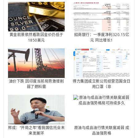
黄金前景依然看跌因金价仍低于
招商银行：一季度净利320.15亿
1850美元
元 同比增长1
油价下跌 因印度当前局势激增削
得力集团成立新公司经营范围含日
弱了燃料需
用口罩（非
邢成：“开局之年”看我国信托业未
原油与成品油行情关联度减弱 成
来发展环
品油强势格