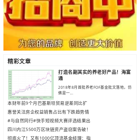
精彩文章
打造名副其实的养老好产品！海富
通
2018年8月首批养老FOF基金批文落地，仿
佛是一...
本财年前9个月巴基斯坦贸易逆差同比扩
惠誉关注房企权益销售占比有下跌趋势情
#与自然同行#快手短视频大赛评选结果出
四川内江5500万区块链资产盗窃案告破！
彻底火了！又有1000亿顶流基金经理：指