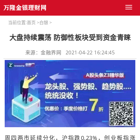
Toggl
naviga
当前位置:
首页
>
白银
>
大盘持续震荡 防御性板块受到资金青睐
来源：金融界网 2021-04-22 16:24:45
周四两市延续分化，沪指跌0.23%，创业板指涨