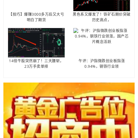
【技巧】爆赚3000多万后又大亏
黑色系又爆发了！铁矿石期价突破
明白了期货
历史高点，
14倍牛股突然崩了！三天腰斩，
午评：沪指微跌创业板指涨
23万手卖单排
0.94%，钢铁行业领