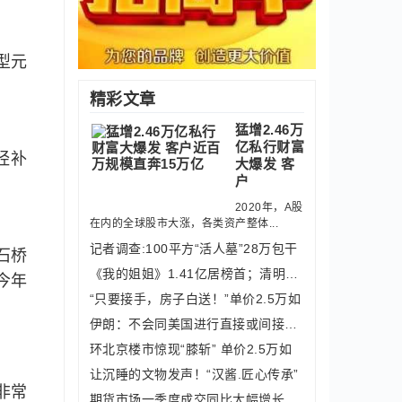
型元
精彩文章
猛增2.46万
亿私行财富
经补
大爆发 客
户
2020年，A股
在内的全球股市大涨，各类资产整体...
记者调查:100平方“活人墓”28万包干
石桥
《我的姐姐》1.41亿居榜首；清明节假期
今年
“只要接手，房子白送！”单价2.5万如
伊朗：不会同美国进行直接或间接对话
环北京楼市惊现“膝斩” 单价2.5万如
让沉睡的文物发声！“汉酱.匠心传承”
非常
期货市场一季度成交同比大幅增长