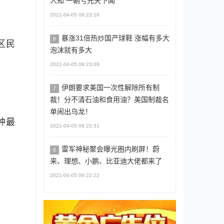
人知 一朝亏光天下闻
2021-04-05 09:23:18
暴涨31倍热炒国产球鞋 涨幅有多大
6
区民
泡沫就有多大
2021-04-05 09:23:09
伊朗要求美国一次性解除所有制
7
裁！分不清石油和食用油？美国制裁名
单闹出乌龙！
种最
2021-04-05 09:22:31
雷军神秘聚会曝光圈内刷屏！蔚
8
来、理想、小鹏、比亚迪大佬都来了
2021-04-05 09:22:22