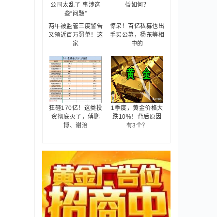
两年被监管三度警告
惊呆！百亿私募也出
又领近百万罚单！这
手买公募，杨东等相
家
中的
狂砸170亿！这类投
1季度，黄金价格大
资彻底火了，傅鹏
跌10%！背后原因
博、谢治
有3个？