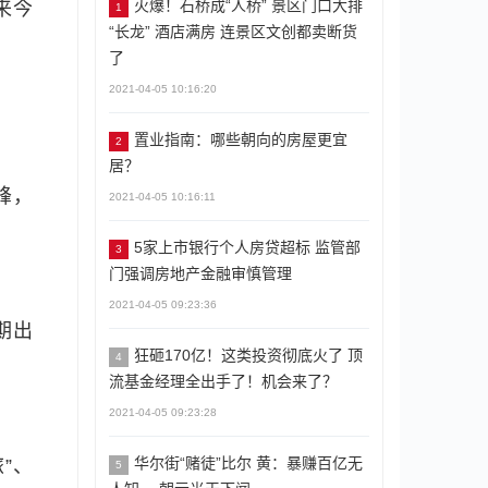
火爆！石桥成“人桥” 景区门口大排
来今
1
“长龙” 酒店满房 连景区文创都卖断货
了
2021-04-05 10:16:20
置业指南：哪些朝向的房屋更宜
2
居？
峰，
2021-04-05 10:16:11
5家上市银行个人房贷超标 监管部
3
门强调房地产金融审慎管理
2021-04-05 09:23:36
期出
狂砸170亿！这类投资彻底火了 顶
4
流基金经理全出手了！机会来了？
2021-04-05 09:23:28
华尔街“赌徒”比尔 黄：暴赚百亿无
”、
5