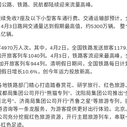
国公路、铁路、民航都陆续迎来流量高峰。
继续免收7座及以下小型客车通行费。交通运输部预计，
月3日路网交通量达到假期最高值，约5300万辆。 整
1亿辆。
970万人次。其中，4月2日，全国铁路发送旅客1179.
开旅客列车1040列。4月3日，铁路客流迎来最高峰，
划加开旅客列车944列。清明假日期间，全国铁路每日计
清明假日增长10.6%，创今年运力投放新高。
各地铁路部门精心打造踏春赏花、研学旅行、红色旅游
都局集团公司开行“熊猫专列”、沈阳局集团公司推出“
雁北号”、济南局集团公司开行“齐鲁之星”等旅游专列，
游咨询等一条龙服务，为游客提供更好出行体验。北京
公司充分挖掘红色旅游资源，开行主题旅游列车，串联
寻红色足迹。