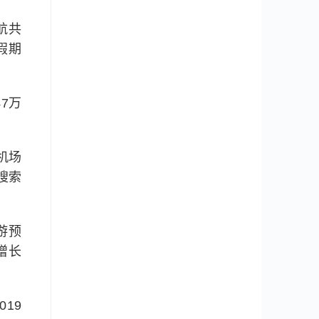
航共
假期
7万
机场
搜索
游预
增长
19