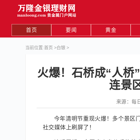
首页
要闻
黄金
当前位置:
首页
>
白银
>
火爆！石桥成“人桥”
连景
来源：每日经
今年清明节重现火爆！多个景区门
社交媒体上刷屏了！