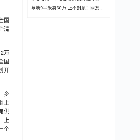
墓地9平米卖60万 上不封顶！网友直呼
全国
个清
2万
全国
划开
、乡
坐上
提供
、上
一个