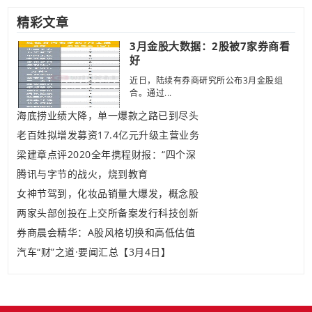
精彩文章
3月金股大数据：2股被7家券商看
好
近日，陆续有券商研究所公布3月金股组
合。通过...
海底捞业绩大降，单一爆款之路已到尽头
老百姓拟增发募资17.4亿元升级主营业务
梁建章点评2020全年携程财报：“四个深
腾讯与字节的战火，烧到教育
女神节驾到，化妆品销量大爆发，概念股
两家头部创投在上交所备案发行科技创新
券商晨会精华：A股风格切换和高低估值
汽车“财”之道·要闻汇总【3月4日】