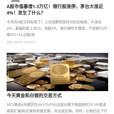
A股市值暴增1.3万亿！银行股涨停，茅台大涨近
4%！发生了什么？
今天的A股又好起来了！上证指数明显好过创业板指，大涨近
2%，最猛的是上证50，涨超2%，银行保险大爆发，宁波银行(行
情002142,诊股)涨
2021-03-03 18:23:12
今天黄金和白银的交易方式
MCX黄金4月期货在44,975卢比(这是近期下跌趋势的78 6%斐波
纳契扩展)附近保持关键支撑，并出现反弹。同时，价格仍在下行