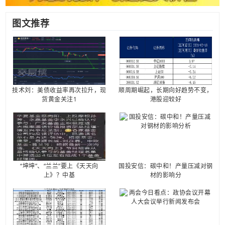
图文推荐
技术刘：美债收益率再次拉升，现
顺周期崛起，长期向好趋势不变，
货黄金关注1
港股迎较好
“坤坤”、“兰兰”要上《天天向
国投安信：碳中和！产量压减对钢
上》？中基
材的影响分