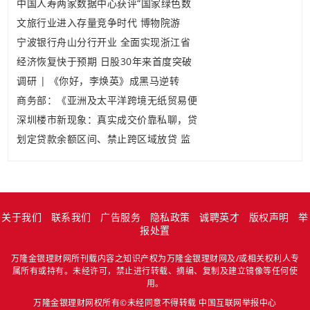
中国人寿两家数据中心获评“国家绿色数
文旅行业进入存量竞争时代 博物院游
宁波银行舟山分行开业 全面实现浙江省
经济恢复快于预期 日股30年来首度突破
调研 | 《你好，李焕英》成黑马逆转
商务部：《亚洲及太平洋跨境无纸贸易便
深圳楼市新现象：真实成交价靠私聊，贷
划定贷款余额区间、禁止跨区域放贷 监
关于我们
联系我们
广告服务
隐私政策
诚聘英才
版权声明
举
报处置
万隆金银理财网所刊载内容之知识产权为万隆金银理财网及/或相关权利人专
属所有或持有。未经许可，禁止进行转载、摘编、复制及建立镜像等任何使
用。
万隆金银理财网权所有©未经同意不得转载
中国互联网举报中心