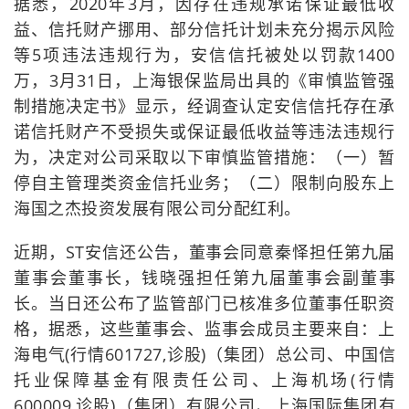
据悉，2020年3月，因存在违规承诺保证最低收
益、信托财产挪用、部分信托计划未充分揭示风险
等5项违法违规行为，安信信托被处以罚款1400
万，3月31日，上海银保监局出具的《审慎监管强
制措施决定书》显示，经调查认定安信信托存在承
诺信托财产不受损失或保证最低收益等违法违规行
为，决定对公司采取以下审慎监管措施：（一）暂
停自主管理类资金信托业务；（二）限制向股东上
海国之杰投资发展有限公司分配红利。
近期，ST安信还公告，董事会同意秦怿担任第九届
董事会董事长，钱晓强担任第九届董事会副董事
长。当日还公布了监管部门已核准多位董事任职资
格，据悉，这些董事会、监事会成员主要来自：上
海电气(行情601727,诊股)（集团）总公司、中国信
托业保障基金有限责任公司、上海机场(行情
600009,诊股)（集团）有限公司、上海国际集团有