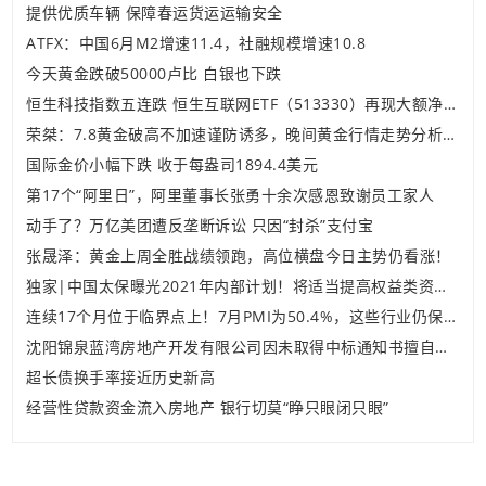
提供优质车辆 保障春运货运运输安全
ATFX：中国6月M2增速11.4，社融规模增速10.8
今天黄金跌破50000卢比 白银也下跌
恒生科技指数五连跌 恒生互联网ETF（513330）再现大额净申购
荣桀：7.8黄金破高不加速谨防诱多，晚间黄金行情走势分析及操作建议！
国际金价小幅下跌 收于每盎司1894.4美元
第17个“阿里日”，阿里董事长张勇十余次感恩致谢员工家人
动手了？万亿美团遭反垄断诉讼 只因“封杀”支付宝
张晟泽：黄金上周全胜战绩领跑，高位横盘今日主势仍看涨！
独家|中国太保曝光2021年内部计划！将适当提高权益类资产比例 进一步加大国债、地方政府债长久期匹配
连续17个月位于临界点上！7月PMI为50.4%，这些行业仍保持在景气区间
沈阳锦泉蓝湾房地产开发有限公司因未取得中标通知书擅自建设遭罚14.36万元
超长债换手率接近历史新高
经营性贷款资金流入房地产 银行切莫“睁只眼闭只眼”