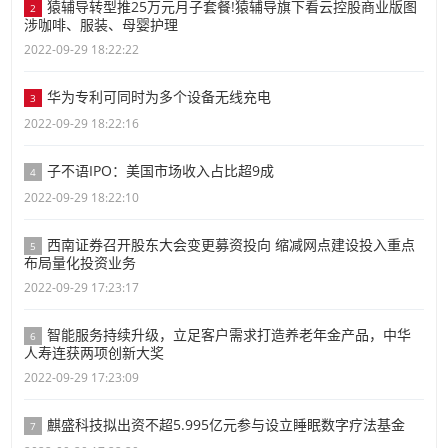
猿辅导转型推25万元月子套餐!猿辅导旗下看云控股商业版图
2
涉咖啡、服装、母婴护理
2022-09-29 18:22:22
华为专利可同时为多个设备无线充电
3
2022-09-29 18:22:16
子不语IPO：美国市场收入占比超9成
4
2022-09-29 18:22:10
西南证券召开股东大会变更募资投向 缩减网点建设投入重点
5
布局量化投资业务
2022-09-29 17:23:17
智能服务持续升级，立足客户需求打造养老年金产品，中华
6
人寿连获两项创新大奖
2022-09-29 17:23:09
麒盛科技拟出资不超5.995亿元参与设立睡眠数字疗法基金
7