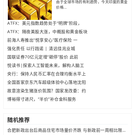
由于全球市场的有利趋势，今天印度的黄金
价格...
ATFX：美元指数趋势处于“明牌”阶段，
ATFX：隔夜美股大涨，中概股和黄金板块
前海人寿推出“悦享安心”医疗保险 一
强化责任 以行践诺 | 清远佳兆业城
国联证券70亿元定增“砸停”股价 此前
悦读书|探索人工智能未来，解构人脑工
央行：保持人民币汇率在合理均衡水平上
全国首家京东汽车超级体验中心落地沈阳
故意渲染生猪涨价氛围？国家发改委：约
博裕得寸进尺，“半价”补仓金科服务
随机推荐
合肥新政出台后商品住宅市场量价齐跌 与新政前一周相比限购区二手住宅成交量下降64.8％