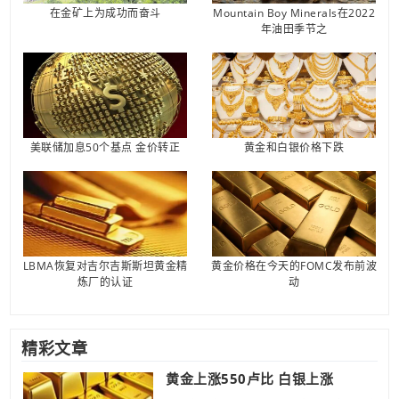
在金矿上为成功而奋斗
Mountain Boy Minerals在2022
年油田季节之
美联储加息50个基点 金价转正
黄金和白银价格下跌
LBMA恢复对吉尔吉斯斯坦黄金精
黄金价格在今天的FOMC发布前波
炼厂的认证
动
精彩文章
黄金上涨550卢比 白银上涨