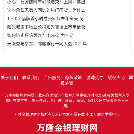
小心！反弹随时有可能结束！上周四选出
这些承载无数人回忆的热门国货，为什么
1700个品牌首小时成交额超去年全天 阿
阳光城旗下物业公司阳光智博上市申请获
如何防止短信轰炸？ 化被动为主动
天眼查与京东、邮储银行一同入选2021年
关于我们
联系我们
广告服务
隐私政策
诚聘英才
版权声明
举
报处置
万隆金银理财网所刊载内容之知识产权为万隆金银理财网及/或相关权利人专
属所有或持有。未经许可，禁止进行转载、摘编、复制及建立镜像等任何使
用。
万隆金银理财网权所有©未经同意不得转载
中国互联网举报中心