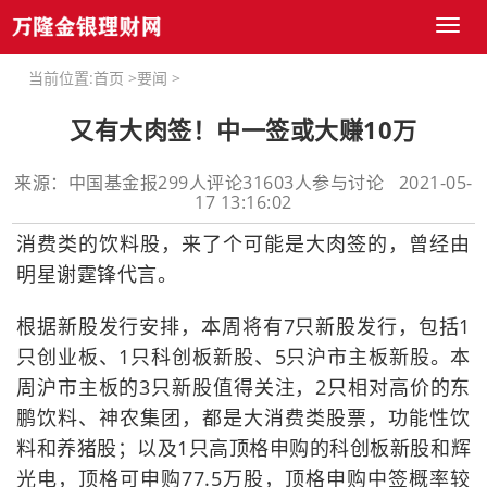
Toggl
naviga
当前位置:
首页
>
要闻
>
又有大肉签！中一签或大赚10万
来源：中国基金报299人评论31603人参与讨论 2021-05-
17 13:16:02
消费类的饮料股，来了个可能是大肉签的，曾经由
明星谢霆锋代言。
根据新股发行安排，本周将有7只新股发行，包括1
只创业板、1只科创板新股、5只沪市主板新股。本
周沪市主板的3只新股值得关注，2只相对高价的东
鹏饮料、神农集团，都是大消费类股票，功能性饮
料和养猪股；以及1只高顶格申购的科创板新股和辉
光电，顶格可申购77.5万股，顶格申购中签概率较