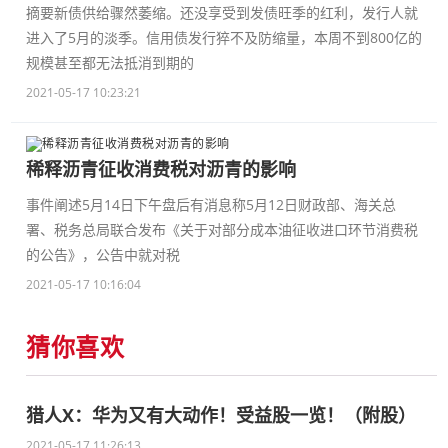
摘要新债供给骤然萎缩。还没享受到发债旺季的红利，发行人就
进入了5月的淡季。信用债发行猝不及防缩量，本周不到800亿的
规模甚至都无法抵消到期的
2021-05-17 10:23:21
稀释沥青征收消费税对沥青的影响
事件阐述5月14日下午盘后有消息称5月12日财政部、海关总
署、税务总局联合发布《关于对部分成本油征收进口环节消费税
的公告》，公告中就对税
2021-05-17 10:16:04
猜你喜欢
猎人X：华为又有大动作！受益股一览！（附股）
2021-05-17 11:26:13