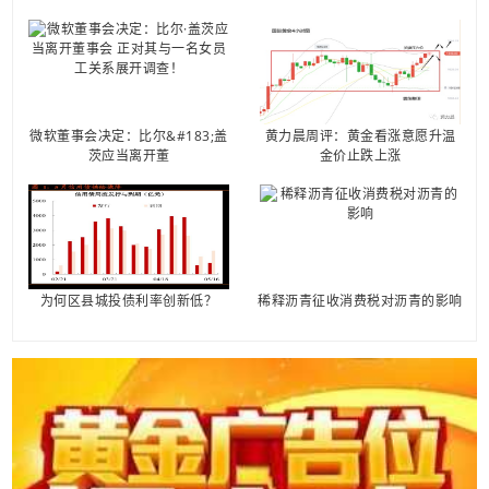
微软董事会决定：比尔&#183;盖
黄力晨周评：黄金看涨意愿升温
茨应当离开董
金价止跌上涨
为何区县城投债利率创新低？
稀释沥青征收消费税对沥青的影响