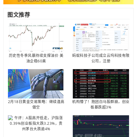
图文推荐
历史性冬季风暴持续支撑油价 美
蚂蚁科技子公司成立云坞科技有限
油企稳60美
公司，注册
2月18日黄金交易策略：继续逢高
机构懵了！抱团白马股群崩，创业
做空
板暴跌超3%