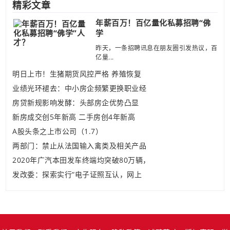
精彩文章
年薪百万！百亿量化私募招聘“佛
学
昨天，一条招聘讯息在朋友圈引发热议，百
亿量...
明日上市！生猪期货风控严格 养殖恢复
业绩光环褪去：中小房企频繁更换职业经
房贷新规影响发酵：头部房企优势凸显
新房成交创5年新高 二手房创4年新高
A股头条之上市公司（1.7）
两部门：禁止从法国输入禽类及相关产品
2020年广汽本田发车终端均突破80万辆，
发改委：探索实行“电子证照互认，网上