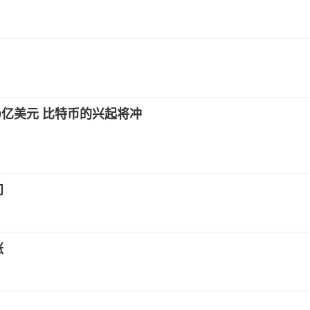
亿美元 比特币的兴起将冲
问
涨