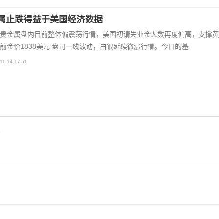
属止跌得益于美国经济数据
贵金属盘内目前整体偏震荡行情，美国初请失业金人数再度偏高，支撑黄
前金价1838美元 盎司一线波动，白银延续微涨行情。今日的基
11 14:17:51