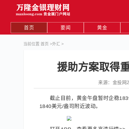
首页
要闻
黄金
当前位置:
首页
>
外汇
>
援助方案取得重
来源：金投网283
截止目前，黄金午盘暂时企稳18
1840美元/盎司附近波动。