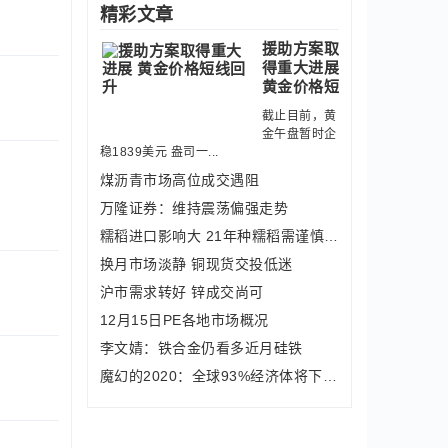
精彩文章
援助方案取
得重大进展
黄金价格短
截止目前，黄
金午盘暂时企
稳1839美元 盎司一...
煤沥青市场高位成交遇阻
万隆证券：维持震荡偏强走势
糯稻进口影响大 21年种糯稻需谨慎再谨慎
换月市场淡静 铜现货交投低迷
沪市需求转好 锌成交尚可
12月15日PE各地市场概况
李文婧：铁合金仍看多近月硅铁
魔幻的2020：全球93%经济体将下滑 而