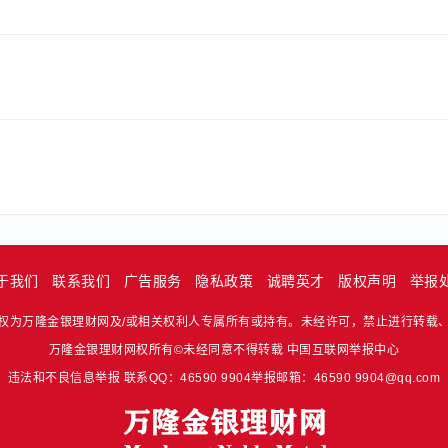
？
于我们
联系我们
广告服务
隐私政策
诚聘英才
版权声明
举报
权为万隆金银理财网及/或相关权利人专属所有或持有。未经许可，禁止进行转载
万隆金银理财网权所有©未经同意不得转载
中国互联网举报中心
违法和不良信息举报 联系QQ：46590 9904举报邮箱：46590 9904@qq.com