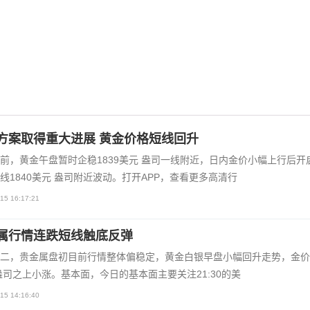
方案取得重大进展 黄金价格短线回升
前，黄金午盘暂时企稳1839美元 盎司一线附近，日内金价小幅上行后开
线1840美元 盎司附近波动。打开APP，查看更多高清行
15 16:17:21
属行情连跌短线触底反弹
二，贵金属盘初目前行情整体偏稳定，黄金白银早盘小幅回升走势，金价1
盎司之上小涨。基本面，今日的基本面主要关注21:30的美
15 14:16:40