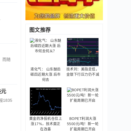
1
图文推荐
，而随
液化气： 山东醚后
技术刘：美指走低，
碳四近期大涨 后市
金银下行压力仍不减
何去
美元
1835
黄金的净投机仓位上
BOPET利润大涨
涨17%，技术面正
5500元/吨！新一轮
在改善
扩能周期已开启