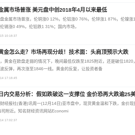
金属市场普涨 美元盘中创2018年4月以来最低
盘金属市场普涨，伦铜涨0 12%，伦铝涨0 76%，伦锌涨1 87%，伦镍涨
，伦锡涨0 49%，伦铅跌1 31%；国内市场，
15 10:16:37
黄金怎么走？市场再现分歧！技术面：头肩顶预示大跌
，黄金在欧盘走弱的情况下，晚间最低仅跌至1825附近，还是破位1820
波反弹，再次涨至1846一线。黄金的反复，让投资者备
14 17:16:45
日内交易分析：假如跌破这一支撑位 金价恐再大跌逾25
68财经报社(香港)讯周一(12月14日)亚市盘中，现货黄金温和下跌，金价现报
盎司附近。知名财经资讯网站Economi
14 17:02:37