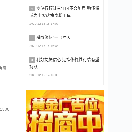
澳储行预计三年内不会加息 购债将
6
成为主要政策宽松工具
2020-12-15 15:17:08
醋酸缘何“一飞冲天”
7
2020-12-15 15:16:46
利好提振信心 期指修复性行情有望
8
持续
启震
2020-12-15 14:16:35
830