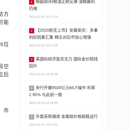
棉副周评|棉油止跌反弹 油棉赢利
1
仍难
助方
2020-12-15 16:17:14
可能
【2020新花上市】安徽安庆：多重
2
利好因素汇集 棉企对后市信心增强
5位
2020-12-15 16:17:08
美国际经济复苏无力 国际金价短线
3
回升
局空
位后
2020-12-15 16:16:59
央行开展9500亿元MLF操作 利率
4
2.95% 与此前一致
2020-12-15 15:18:09
，市
外盘采购潮退 金属硅价格趋稳运行
5
2020-12-15 15:17:52