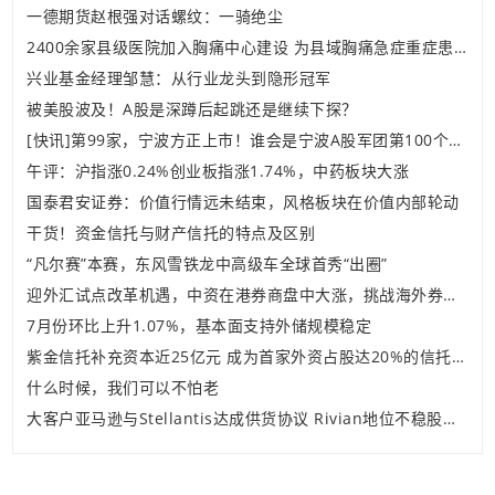
一德期货赵根强对话螺纹：一骑绝尘
2400余家县级医院加入胸痛中心建设 为县域胸痛急症重症患者打通快速救治绿色通道
兴业基金经理邹慧：从行业龙头到隐形冠军
被美股波及！A股是深蹲后起跳还是继续下探？
[快讯]第99家，宁波方正上市！谁会是宁波A股军团第100个成员？
午评：沪指涨0.24%创业板指涨1.74%，中药板块大涨
国泰君安证券：价值行情远未结束，风格板块在价值内部轮动
干货！资金信托与财产信托的特点及区别
“凡尔赛”本赛，东风雪铁龙中高级车全球首秀“出圈”
迎外汇试点改革机遇，中资在港券商盘中大涨，挑战海外券商新势力？
7月份环比上升1.07%，基本面支持外储规模稳定
紫金信托补充资本近25亿元 成为首家外资占股达20%的信托公司
什么时候，我们可以不怕老
大客户亚马逊与Stellantis达成供货协议 Rivian地位不稳股价重挫