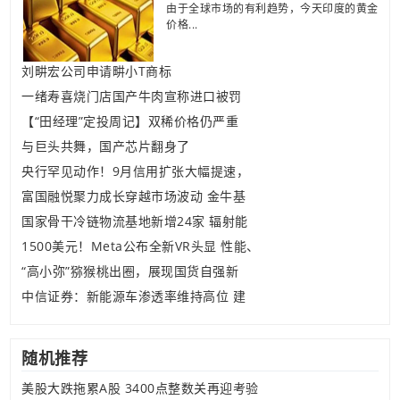
由于全球市场的有利趋势，今天印度的黄金
价格...
刘畊宏公司申请畊小T商标
一绪寿喜烧门店国产牛肉宣称进口被罚
【“田经理”定投周记】双稀价格仍严重
与巨头共舞，国产芯片翻身了
央行罕见动作！9月信用扩张大幅提速，
富国融悦聚力成长穿越市场波动 金牛基
国家骨干冷链物流基地新增24家 辐射能
1500美元！Meta公布全新VR头显 性能、
“高小弥”猕猴桃出圈，展现国货自强新
中信证券：新能源车渗透率维持高位 建
随机推荐
美股大跌拖累A股 3400点整数关再迎考验