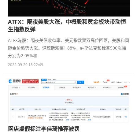
ATFX：隔夜美股大涨，中概股和黄金板块带动恒
生指数反弹
ATFX港股：隔夜美债收益率、美元指数双双高位回落，美股和国
际金价趁势大涨。道琼斯涨幅1 88%，纳斯达克和标普500涨幅
分别为2 05%和
2022-09-29 18:22:49
网店虚假标注李佳琦推荐被罚