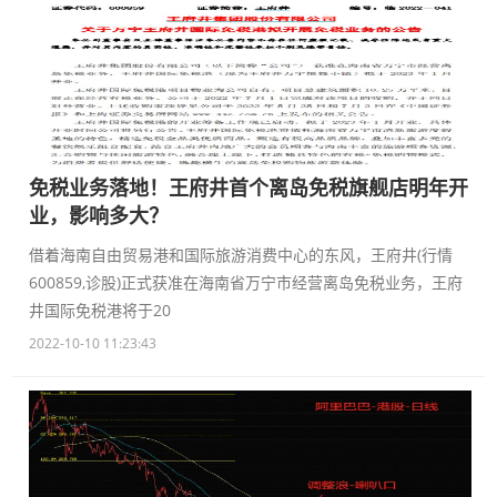
免税业务落地！王府井首个离岛免税旗舰店明年开
业，影响多大？
借着海南自由贸易港和国际旅游消费中心的东风，王府井(行情
600859,诊股)正式获准在海南省万宁市经营离岛免税业务，王府
井国际免税港将于20
2022-10-10 11:23:43