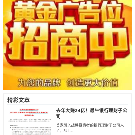
精彩文章
去年大赚24亿！最牛银行理财子公
司
首家引入战略投资者的银行理财子公司来
了，3月...