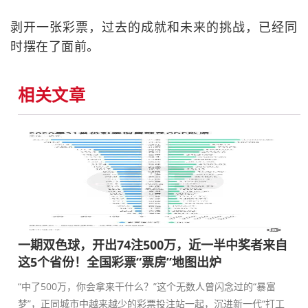
剥开一张彩票，过去的成就和未来的挑战，已经同
时摆在了面前。
相关文章
一期双色球，开出74注500万，近一半中奖者来自
这5个省份！全国彩票“票房”地图出炉
“中了500万，你会拿来干什么？”这个无数人曾闪念过的“暴富
梦”，正同城市中越来越少的彩票投注站一起，沉进新一代“打工