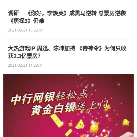
调研 | 《你好，李焕英》成黑马逆转 总票房逆袭
《唐探3》仍难
2021-02-21 15:22:47
大热游戏IP 周迅、陈坤加持 《侍神令》为何只收
获2.3亿票房？
2021-02-21 11:23:41