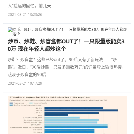
人”遥远的回忆。前几天
2021-03-21 13:23:26
炒币、炒鞋、炒盲盒都OUT了！一只限量版能卖3
0万 现在年轻人都炒这个
炒鞋？炒盲盒？这些已经out了。90后又有了新玩法——“炒
熊”。近日，“90后炒熊一只最多赚数万元”的词条登上微博热搜，
热衷于炒盲盒的90后
2021-03-21 10:17:29