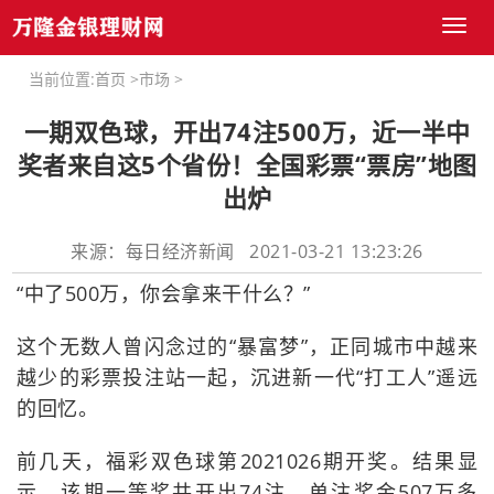
Toggl
naviga
当前位置:
首页
>
市场
>
一期双色球，开出74注500万，近一半中
奖者来自这5个省份！全国彩票“票房”地图
出炉
来源：每日经济新闻 2021-03-21 13:23:26
“中了500万，你会拿来干什么？”
这个无数人曾闪念过的“暴富梦”，正同城市中越来
越少的彩票投注站一起，沉进新一代“打工人”遥远
的回忆。
前几天，福彩双色球第2021026期开奖。结果显
示，该期一等奖共开出74注，单注奖金507万多