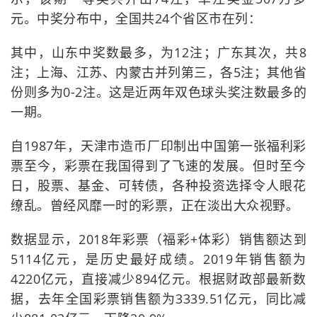
元。中奖分布中，全国共24个省区市在列：
其中，山东中奖数最多，为12注；广东其次，共8
注；上海、江苏、内蒙古并列第三，各5注；其他省
份则多为0-2注。这是近两年双色球头奖注数最多的
一期。
自1987年，天津市造币厂印制出中国第一张福利彩
票至今，彩票在我国得到了飞速的发展。但时至今
日，股票、基金、可转债，各种投资选择令人眼花
缭乱。曾经风靡一时的彩票，正在淡出大众视野。
数据显示，2018年彩票（福彩+体彩）销售额达到
5114亿元，是历史最好成绩。2019年销售额为
4220亿元，直接减少894亿元。根据财政部最新数
据，去年全国彩票销售额为3339.51亿元，同比减