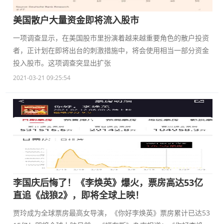
美国散户大量资金即将流入股市
一项调查显示，在美国股市里扮演着越来越重要角色的散户投资
者，正计划在即将出台的刺激措施中，将会使用相当一部分资金
投入股市。这项调查突显出扩张
2021-03-21 09:25:54
李国庆后悔了！《李焕英》爆火，票房高达53亿
直追《战狼2》，即将全球上映！
贾玲成为全球票房最高女导演，《你好李焕英》票房累计已达53