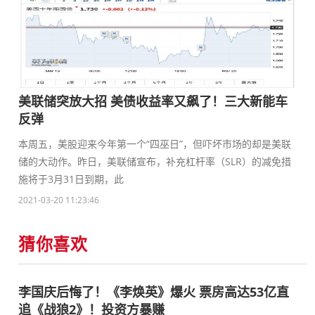
美联储突放大招 美债收益率又飙了！三大新能车
反弹
本周五，美股迎来今年第一个“四巫日”，但吓坏市场的却是美联
储的大动作。昨日，美联储宣布，补充杠杆率（SLR）的减免措
施将于3月31日到期，此
2021-03-20 11:23:46
猜你喜欢
李国庆后悔了！《李焕英》爆火 票房高达53亿直
追《战狼2》！投资方暴赚