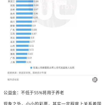
公益金：不低于55%将用于养老
现象之外，小小的彩票，其实一定程度上关系着国