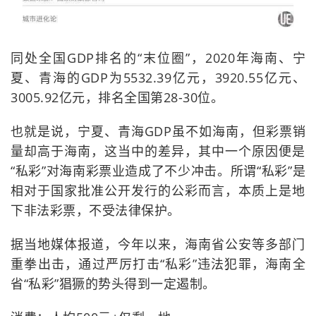
同处全国GDP排名的“末位圈”，2020年海南、宁
夏、青海的GDP为5532.39亿元，3920.55亿元、
3005.92亿元，排名全国第28-30位。
也就是说，宁夏、青海GDP虽不如海南，但彩票销
量却高于海南，这当中的差异，其中一个原因便是
“私彩”对海南彩票业造成了不少冲击。所谓“私彩”是
相对于国家批准公开发行的公彩而言，本质上是地
下非法彩票，不受法律保护。
据当地媒体报道，今年以来，海南省公安等多部门
重拳出击，通过严厉打击“私彩”违法犯罪，海南全
省“私彩”猖獗的势头得到一定遏制。