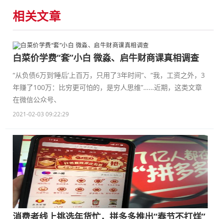
相关文章
白菜价学费“套”小白 微淼、启牛财商课真相调查
“从负债6万到‘睡后’上百万，只用了3年时间”、“我，工资之外，3
年赚了100万：比穷更可怕的，是穷人思维”……近期，这类文章
在微信公众号、
2021-02-03 09:22:29
消费者线上挑选年货忙，拼多多推出“春节不打烊”