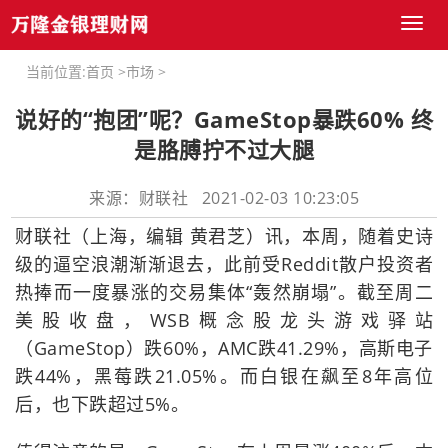
Toggl
naviga
当前位置:
首页
>
市场
>
说好的“抱团”呢？GameStop暴跌60% 终
是胳膊拧不过大腿
来源：财联社 2021-02-03 10:23:05
财联社（上海，编辑 黄君芝）讯，本周，随着史诗
级的逼空浪潮渐渐退去，此前受Reddit散户投资者
热捧而一度暴涨的交易集体“轰然崩塌”。截至周二
美股收盘，WSB概念股龙头游戏驿站
（GameStop）跌60%，AMC跌41.29%，高斯电子
跌44%，黑莓跌21.05%。而白银在飙至8年高位
后，也下跌超过5%。