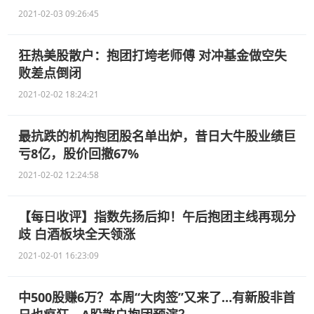
2021-02-03 09:26:45
狂热美股散户：抱团打垮老师傅 对冲基金做空失
败差点倒闭
2021-02-02 18:24:21
最抗跌的机构抱团股名单出炉，昔日大牛股业绩巨
亏8亿，股价回撤67%
2021-02-02 12:24:58
【每日收评】指数先扬后抑！午后抱团主线再现分
歧 白酒板块全天领涨
2021-02-01 16:23:09
中500股赚6万？本周“大肉签”又来了…有新股非首