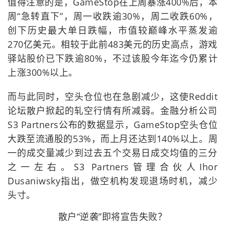
值得注意的是，GameStop在上周暴涨400%后，本
周“急转直下”，周一收跌逾30%，周二收跌60%，
创下历史最大单日跌幅，市值较巅峰水平蒸发逾
270亿美元。相较于此前483美元的历史高点，游戏
驿站股价已下跌逾80%，不过该股今年迄今仍累计
上涨300%以上。
而与此同时，空头仓位也在急剧减少，这使Reddit
论坛散户掀起的轧空行情有所减弱。金融分析公司
S3 Partners公布的数据显示，GameStop空头仓位
大跌至流通股的53%，而上月还达到140%以上。周
一的成交量减少到过去五个交易日成交均值的三分
之一左右。S3 Partners管理合伙人Ihor
Dusaniwsky指出，做空机构发现退场时机，减少
头寸。
散户“逆袭”即将宣告失败？