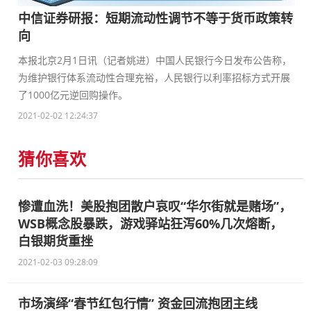
中信证券研报：短期流动性调节不等于货币政策转
向
本报北京2月1日讯（记者姚进）中国人民银行今日发布公告称，
为维护银行体系流动性合理充裕，人民银行以利率招标方式开展
了1000亿元逆回购操作。
2021-02-02 12:24:37
猜你喜欢
惨遭血洗！美股抱团散户哀叹“华尔街就是赌场”，
WSB概念股暴跌，游戏驿站狂泻60%几次熔断，
白银期货重挫
2021-02-03 09:28:09
市场演绎“春节红包行情” 资金回流抱团主线