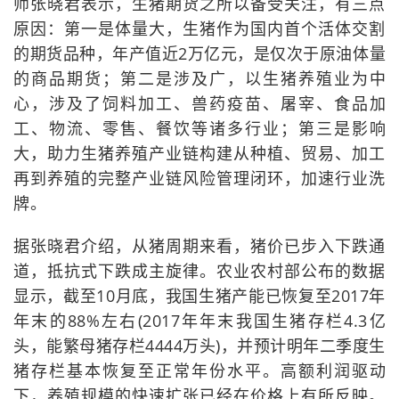
师张晓君表示，生猪期货之所以备受关注，有三点
原因：第一是体量大，生猪作为国内首个活体交割
的期货品种，年产值近2万亿元，是仅次于原油体量
的商品期货；第二是涉及广，以生猪养殖业为中
心，涉及了饲料加工、兽药疫苗、屠宰、食品加
工、物流、零售、餐饮等诸多行业；第三是影响
大，助力生猪养殖产业链构建从种植、贸易、加工
再到养殖的完整产业链风险管理闭环，加速行业洗
牌。
据张晓君介绍，从猪周期来看，猪价已步入下跌通
道，抵抗式下跌成主旋律。农业农村部公布的数据
显示，截至10月底，我国生猪产能已恢复至2017年
年末的88%左右(2017年年末我国生猪存栏4.3亿
头，能繁母猪存栏4444万头)，并预计明年二季度生
猪存栏基本恢复至正常年份水平。高额利润驱动
下，养殖规模的快速扩张已经在价格上有所反映。