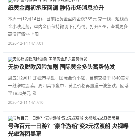
纸黄金周初承压回调 静待市场消息拉升
本周一(12月14日)，目前纸黄金盘内企稳385元 克一线，短线黄
金小跌走势，盘内金价保持微调下行行情。打开APP，查看更多
高清行情>>上周
2020-12-14 14:17:01
无协议脱欧风险加剧 国际黄金多头蓄势待发
周五(12月11日)亚市早盘，国际金价小涨，目前交投于1840美元
一线窄幅震荡。周四美市盘中，黄金价格再遭遇一波急跌，回落
至1830美元 盎
2020-12-11 14:17:10
号称百元一日游？“豪华游船”变2元摆渡船 央视曝
光旅游团黑幕