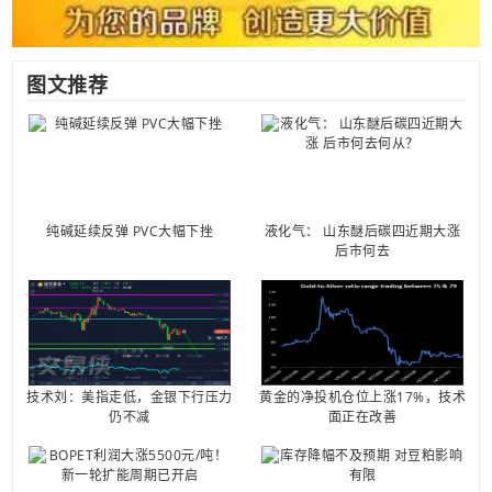
图文推荐
纯碱延续反弹 PVC大幅下挫
液化气： 山东醚后碳四近期大涨
后市何去
技术刘：美指走低，金银下行压力
黄金的净投机仓位上涨17%，技术
仍不减
面正在改善