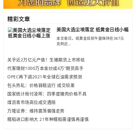
精彩文章
美国大选尘埃落定 纸黄金日线小幅
本交易日，纸黄金目前午盘保持在387元
克附近...
关乎近2万亿元产值！生猪期货上市将给
代客理财1000万本金炒成4万“期货高手
OPEC再下调2021年全球石油需求预测
包头热轧：价格弱稳运行 成交较差
国家统计局付凌晖：四季度猪肉价格不具
煤沥青市场高位成交遇阻
万隆证券：维持震荡偏强走势
糯稻进口影响大 21年种糯稻需谨慎再谨慎