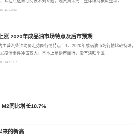
，欢迎点这里订阅技术刘专题。现货黄金周二整体维持横盘整理，
09 11:02:43
上涨 2020年成品油市场特点及后市预期
内主营汽柴油均价走势图行情特点：1、2020年成品油市场行情比较特殊
发疫情事件冲击较大，基本上是逆市而行，没有淡旺季区
08 14:16:07
M2同比增长10.7%
月以来的新高