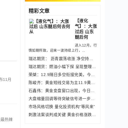
精彩文章
【液化
气】：大涨
过后 山东
醚后何
进入12月，行
情如期所致，迎来一波持续上行，...
瑞达期货： 沥青震荡收涨 净空持仓回落
瑞达期货：燃油小幅下探 呈现整理走势
荣桀：12.9隔日多空衔接完美，今日黄金
11月
陈峻齐：黄金短线交易为主11.9黄金走势
石鑫伟：黄金变盘窗口出现，今日继续做
大盘缩量回调等待突破信号进一步明朗
市场风格切换 量化投资机构“等风来”
刺激法案谈判成关键 黄金价格涨跌成疑
读最热辣