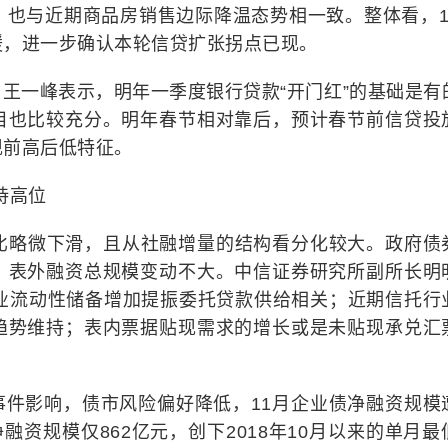
，也与近期商品房销售边际降温态势相一致。整体看，1
缓，进一步确认本轮信贷扩张拐点已现。
王一峰表示，明年一季度银行贷款“开门红”的基础是有
目也比较充分。明年春节相对靠后，预计春节前信贷投
现前高后低特征。
持高位
环比略微下滑，且从社融增量的结构看分化较大。政府债
，表外融资总规模变动不大。中信证券研究所副所长明
企业流动性储备增加提振委托贷款供给相关；近期信托行
趋势维持；表内票据贴现需求的增长或是未贴现承兑汇
事件影响，债市风险偏好降低，11月企业债净融资规模
融资规模仅862亿元，创下2018年10月以来的单月最