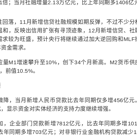
1倍；当月社融增量2.13万亿元，比上年同期多1406亿
性回落，11月新增信贷社融规模如期反弹，不过不少分
温和，反映出信用扩张有寻顶迹象，12月新增信贷、社
需求较为旺盛，预计央行将继续通过加大逆回购和MLF
年资金需求。
量M1增速攀升至10%，创下34个月新高。M2货币供
，前值10.5%。
顶
微降，当月新增人民币贷款比去年同期仅多增456亿元
化，显示资金对实体经济的支持力度继续增强。
，企业部门贷款新增7812亿元，比去年同期多增101
去年同期多增703亿元；对非银行业金融机构贷款减少10