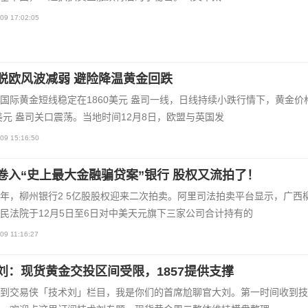
09 17:02:05
脱欧风波减弱 避险降温黄金回跌
国际黄金短线稳定在1860美元 盎司一线，日线持续小跌行情下，黄金价
0美元 盎司关口震荡。当地时间12月8日，欧盟与英国发
09 15:16:50
卷入“史上最大金融骗贷案”银行 股权又流拍了！
年，柳州银行2 5亿股股权迎来二次拍卖。阿里司法拍卖平台显示，广西
民法院于12月5日至6日对中美天元旗下三家公司合计持有的
09 11:16:27
刘：现货黄金交投区间受限，1857提供支撑
到交易侠「技术刘」栏目，我是你们的首席尬聊官大刘。第一时间收到技