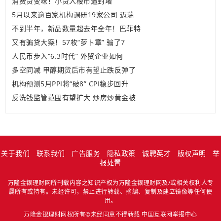
消费贷变味！小贷入楼市遭封堵
5月以来逾百家机构调研19家公司 迈瑞
不到半年，新品数量超去年全年！巴菲特
又有骗贷大案！57枚“萝卜章” 骗了7
人民币步入“6.3时代” 外贸企业如何
多空同减 甲醇期货后市有望止跌反弹了
机构预测5月PPI将“破8” CPI稳步回升
反洗钱监管范围有望扩大 炒房炒黄金被
关于我们
联系我们
广告服务
隐私政策
诚聘英才
版权声明
举
报处置
万隆金银理财网所刊载内容之知识产权为万隆金银理财网及/或相关权利人专
属所有或持有。未经许可，禁止进行转载、摘编、复制及建立镜像等任何使
用。
万隆金银理财网权所有©未经同意不得转载
中国互联网举报中心