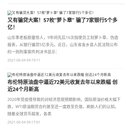
又有骗贷大案！57枚“萝卜章” 骗了7家银行5个多
亿！
山东季老板胆量惊人，9年间先后16次指使员工刻萝卜章、伪造
报表，从银行骗贷5亿多元。近日，山东省金乡县人民法院公布
的一则刑事案件判决书显示：
2021-06-04 09:19:11
布伦特原油盘中逼近72美元收复去年以来跌幅 创
近24个月新高
2020年受疫情导致的对经济悲观预期影响，国际原油价格大幅下
跌，WTI原油期货合约甚至还一度跌至负值，刷新人们的认知。
随着全球货币超发，各类
2021-06-04 09:17:01