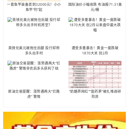
一套鱼竿装备卖到32000元！小小
国际油价小幅收跌 布油报71.31美
鱼竿“钓”起
元/桶
英镑兑美元被拖住后腿 投行却称
遭受多重暴击！黄金一度跌破
多头出手时
1870大关 创2月
原油交易提醒：涨势遇两大“拦路
“奶酪界网红”“医药茅”被扎堆调研
虎” 警惕
险资