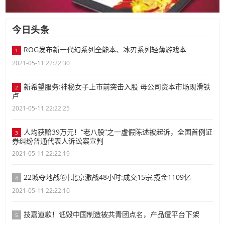
今日头条
ROG发布新一代幻系列全能本、冰刃系列轻薄游戏本
1
2021-05-11 22:22:30
新希望服务:神秘女子上市前突击入股 母公司资本市场现滑铁
2
卢
2021-05-11 22:22:25
人均获赔39万元！“老八股”之一虚假陈述被起诉，全国首例证
3
券纠纷普通代表人诉讼案宣判
2021-05-11 22:22:19
22城夺地战⑥|北京激战48小时:成交15宗,揽金1109亿
4
2021-05-11 22:22:10
技嘉道歉！诋毁中国制造被共青团点名，产品遭平台下架
5