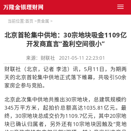
Toggl
naviga
当前位置:
首页
>
贵金属
>
北京首轮集中供地：30宗地块吸金1109亿
开发商直言“盈利空间很小”
来源：财联社 2021-05-11 22:23:01
财联社（北京，记者 李洁）讯，5月11日，为期两
天的北京首轮集中供地正式落下帷幕，共吸引50余
家房企参与竞拍。
北京此次集中供地共推出30宗地块，总建筑规模约
345万平方米，起拍价总额高达1035.81亿元。最
终，30宗地块总成交价为1109.7亿元，其中20宗地
块已确认归属者，另外还有10宗地块因触及“竞地