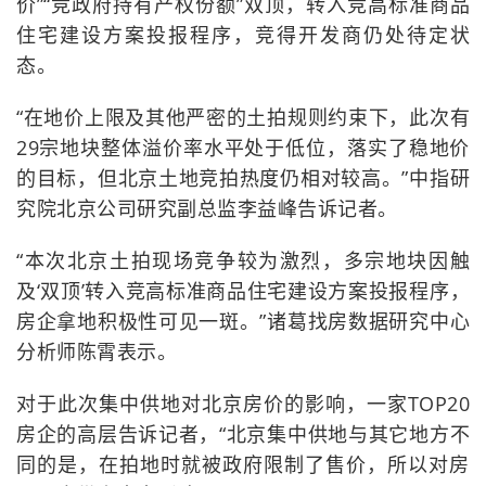
价”“竞政府持有产权份额”双顶，转入竞高标准商品
住宅建设方案投报程序，竞得开发商仍处待定状
态。
“在地价上限及其他严密的土拍规则约束下，此次有
29宗地块整体溢价率水平处于低位，落实了稳地价
的目标，但北京土地竞拍热度仍相对较高。”中指研
究院北京公司研究副总监李益峰告诉记者。
“本次北京土拍现场竞争较为激烈，多宗地块因触
及‘双顶’转入竞高标准商品住宅建设方案投报程序，
房企拿地积极性可见一斑。”诸葛找房数据研究中心
分析师陈霄表示。
对于此次集中供地对北京房价的影响，一家TOP20
房企的高层告诉记者，“北京集中供地与其它地方不
同的是，在拍地时就被政府限制了售价，所以对房