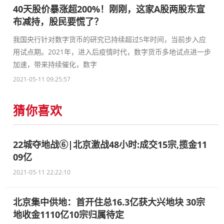
40天股价暴涨超200%！刚刚，这家A股两股东宣
布减持，股民要慌了？
我国央行针对数字货币的研究已持续超过5年时间，当前步入应
用试点期。2021年，进入后疫情时代，数字货币多地试点进一步
加速，带来持续催化，数字
2021-05-11 09:25:57
猜你喜欢
22城夺地战⑥|北京激战48小时:成交15宗,揽金11
09亿
2021-05-11 22:22:10
北京集中供地：首开住总16.3亿获大兴地块 30宗
地收金1110亿10宗归属待定