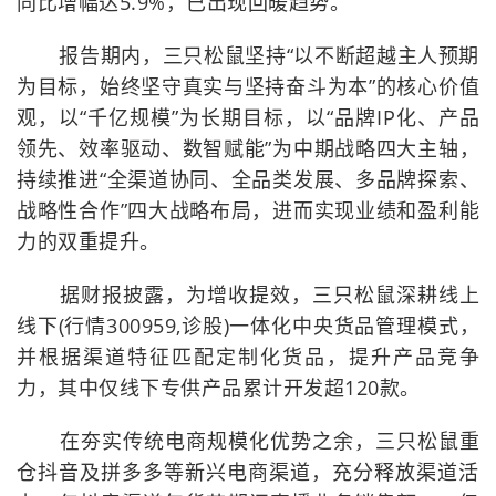
同比增幅达5.9%，已出现回暖趋势。
报告期内，三只松鼠坚持“以不断超越主人预期
为目标，始终坚守真实与坚持奋斗为本”的核心价值
观，以“千亿规模”为长期目标，以“品牌IP化、产品
领先、效率驱动、数智赋能”为中期战略四大主轴，
持续推进“全渠道协同、全品类发展、多品牌探索、
战略性合作”四大战略布局，进而实现业绩和盈利能
力的双重提升。
据财报披露，为增收提效，三只松鼠深耕线上
线下(行情300959,诊股)一体化中央货品管理模式，
并根据渠道特征匹配定制化货品，提升产品竞争
力，其中仅线下专供产品累计开发超120款。
在夯实传统电商规模化优势之余，三只松鼠重
仓抖音及拼多多等新兴电商渠道，充分释放渠道活