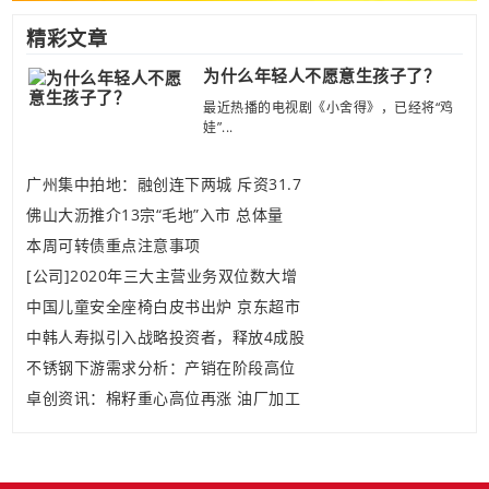
精彩文章
为什么年轻人不愿意生孩子了？
最近热播的电视剧《小舍得》，已经将“鸡
娃”...
广州集中拍地：融创连下两城 斥资31.7
佛山大沥推介13宗“毛地”入市 总体量
本周可转债重点注意事项
[公司]2020年三大主营业务双位数大增
中国儿童安全座椅白皮书出炉 京东超市
中韩人寿拟引入战略投资者，释放4成股
不锈钢下游需求分析：产销在阶段高位
卓创资讯：棉籽重心高位再涨 油厂加工