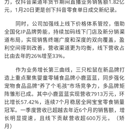
力，仅抖音渠道年货节期间直播业务销售额1.82亿
元，1月20日更是创下抖音零食单日成交新纪录。
同时，公司加强线上线下价格体系管控，借助
全国化IP品牌势能，持续加码线下门店及新分销渠
道布局，实现销售终端广度和深度的双向覆盖，盈
利空间得到改善，营收渠道更为均衡，线下营收占
比由去年的26%增至33%。
作为业务增长第三曲线，三只松鼠在新品牌打
造上重点聚焦婴童零辅食品牌小鹿蓝蓝，同步强化
宠物食品品牌“养了个毛孩”市场竞争力，多品牌矩
阵雏形已成。其中小鹿蓝蓝实现营收7913万元，环
比增长57.42%，连续7个月稳居全网宝宝零食销量
冠军。一季度营收已超越去年近6个月的销售额，增
长明显提速，且线下贡献营收超600万元。（矫
月）