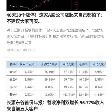
40天30个涨停！这家A股公司涨起来自己都怕了：
不建议大家再买..
对于近期ST板块的炒作，市场人士表示“已经很猖狂了。”虽然A
股大盘走弱，但是ST板块近期却走出独立行情。WindST概念指
数自2月8日以来
2021-03-25 09:25:08
长源东谷首份年报：营收净利双增长 96.77%收入
来自前五大客户