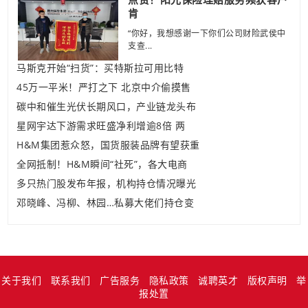
肯
“你好，我想感谢一下你们公司财险武侯中
支查...
马斯克开始“扫货”：买特斯拉可用比特
45万一平米！严打之下 北京中介偷摸售
碳中和催生光伏长期风口，产业链龙头布
星网宇达下游需求旺盛净利增逾8倍 两
H&M集团惹众怒，国货服装品牌有望获重
全网抵制！H&M瞬间“社死”，各大电商
多只热门股发布年报，机构持仓情况曝光
邓晓峰、冯柳、林园…私募大佬们持仓变
关于我们
联系我们
广告服务
隐私政策
诚聘英才
版权声明
举
报处置