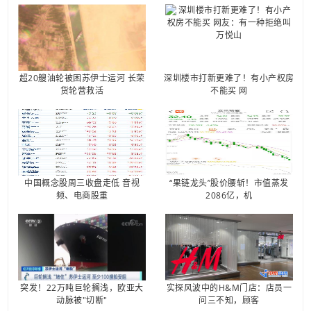
超20艘油轮被困苏伊士运河 长荣
深圳楼市打新更难了！有小产权房
货轮营救活
不能买 网
中国概念股周三收盘走低 音视
“果链龙头”股价腰斩！市值蒸发
频、电商股重
2086亿，机
突发！22万吨巨轮搁浅，欧亚大
实探风波中的H&M门店：店员一
动脉被"切断"
问三不知，顾客