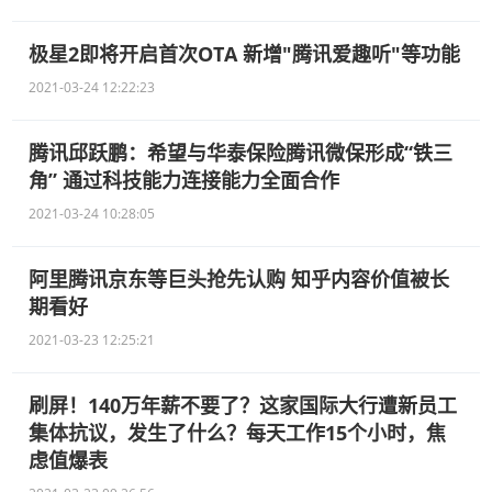
极星2即将开启首次OTA 新增"腾讯爱趣听"等功能
2021-03-24 12:22:23
腾讯邱跃鹏：希望与华泰保险腾讯微保形成“铁三
角” 通过科技能力连接能力全面合作
2021-03-24 10:28:05
阿里腾讯京东等巨头抢先认购 知乎内容价值被长
期看好
2021-03-23 12:25:21
刷屏！140万年薪不要了？这家国际大行遭新员工
集体抗议，发生了什么？每天工作15个小时，焦
虑值爆表