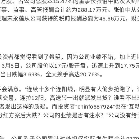
.8万股、占公司总股本15.47%的董事长张伯中此次大约
事、监事、高管报酬合计约为288.17万元。张伯中从
经理宋永莲从公司获得的税前报酬总额为46.66万元，财
投资者都觉得看到了希望，因为公司业绩不错，加上近
月5日，公司股价以17元/股开盘，迅速上升到17.75元
当日跌幅3.69%，全天换手高达20.76%。
不会满意。“连续十多个连阳线，明显有人偷步抢跑了，
内幕交易，连拉12阳，高送转一出就派发出货？谁看不出
出这样的质疑。而投资者“cninfo687924”也在“互
分红方案后大跌？公司的业绩是否有注水？”公司没有给