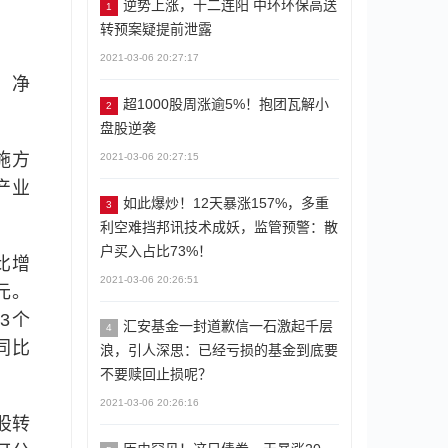
逆势上涨，十二连阳 中环环保高送
1
转预案疑提前泄露
2021-03-06 20:27:17
；净
超1000股周涨逾5%！抱团瓦解小
2
盘股逆袭
施方
2021-03-06 20:27:15
产业
如此爆炒！12天暴涨157%，多重
3
利空难挡邦讯技术成妖，监管预警：散
户买入占比73%！
比增
2021-03-06 20:26:51
亿元。
3个
汇安基金一封道歉信一石激起千层
4
，同比
浪，引人深思：已经亏损的基金到底要
不要赎回止损呢？
2021-03-06 20:26:16
股转