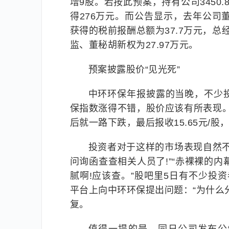
增9股。若按此预案，持有公司3450
得276万元。而公告显示，去年公司董
获得的税前报酬总额为37.7万元，总
监、董秘胡新权为27.97万元。
预案披露股价“见光死”
中环环保年报披露的当晚，不少
保指数涨得不错，股价应该有所表现。3
后就一路下跌，最后报收15.65元/股，
投资者对于这样的市场表现自然
问询函查查相关人员了!”“赤裸裸的
腻啊!应该查。”股吧里5日有不少投资者发
平台上向中环环保提出问题：“为什么
复。