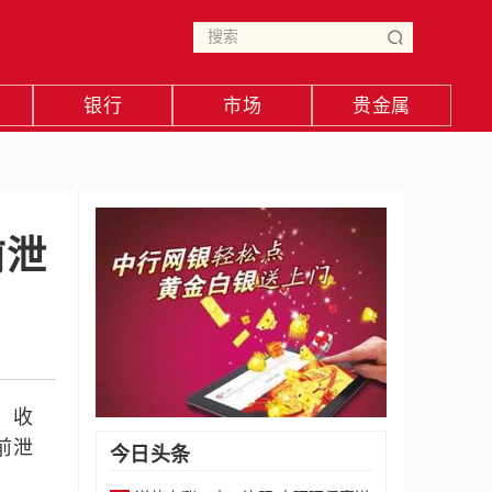
银行
市场
贵金属
前泄
，收
前泄
今日头条