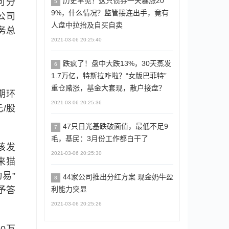
历史罕见！这只债券一天暴涨20
可分
5
9%，什么情况？监管接连出手，竟有
公司
人盘中拉抬及自买自卖
务总
2021-03-06 20:25:40
跌疯了！盘中大跌13%，30天蒸发
6
1.7万亿，特斯拉咋啦？“女版巴菲特”
重仓赌涨，基金大套现，散户接盘？
期环
2021-03-06 20:25:36
/股
47只日光基跌破面值，最低不足9
7
毛，基民：3月份工作都白干了
该发
2021-03-06 20:25:30
来猫
动易”
44家公司推出分红方案 现金奶牛盈
8
利能力突显
予答
2021-03-06 20:25:26