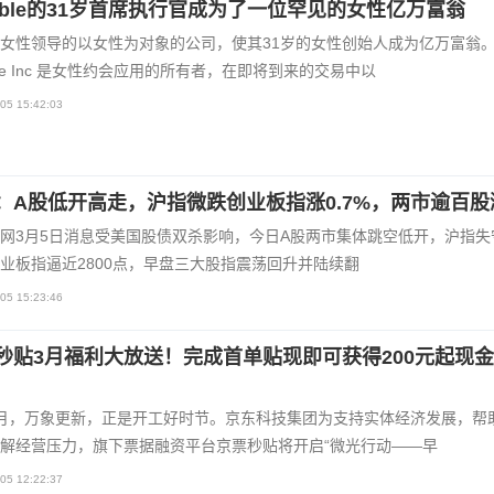
mble的31岁首席执行官成为了一位罕见的女性亿万富翁
女性领导的以女性为对象的公司，使其31岁的女性创​​始人成为亿万富翁
ble Inc 是女性约会应用的所有者，在即将到来的交易中以
05 15:42:03
：A股低开高走，沪指微跌创业板指涨0.7%，两市逾百股
网3月5日消息受美国股债双杀影响，今日A股两市集体跳空低开，沪指失守
业板指逼近2800点，早盘三大股指震荡回升并陆续翻
05 15:23:46
秒贴3月福利大放送！完成首单贴现即可获得200元起现
月，万象更新，正是开工好时节。京东科技集团为支持实体经济发展，帮
解经营压力，旗下票据融资平台京票秒贴将开启“微光行动——早
05 12:22:37