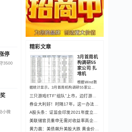
。
精彩文章
涨停
3月首周机
构调研55
3500
家公司 扎
堆机
根据Wind数
据统计显示，3月首周机构调研55家公...
金奖
三只游戏ETF“组队”上市，边打游戏边
券业大利好！时隔17年，这一办法修订，
助小微
A股头条：证监会印发2021年度立法工作
美联储官员重申无需对收益率高企担忧
黄力晨：美债飙升美股大跌 黄金价格创