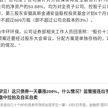
告，公司及子公司累计对外担保实际发生额合计9770
司的净资产的53.88%，均为对全资子公司、控股子公
称，第三股东安徽高新金通安益股权投资基金计划6个月
不超过669万股（即不超过公司总股本的3%）。
电中环环保。公司证券部相关工作人员回答称：“股价十
预案还要经过股东大会审议。分配方案是单独存档的，
的情况。”
罕见！这只债券一天暴涨209%，什么情况？监管接连出
盘中拉抬及自买自卖
多波动几十个BP的债券市场却出现罕见一幕！3月5日早盘，金融债“国开20