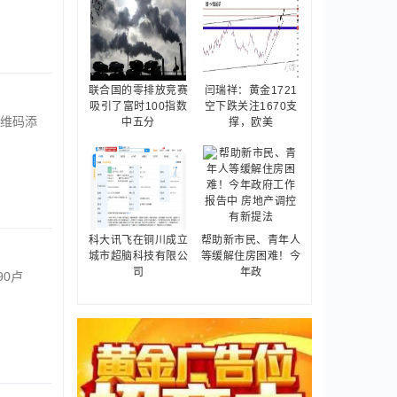
联合国的零排放竞赛
闫瑞祥：黄金1721
吸引了富时100指数
空下跌关注1670支
维码添
中五分
撑，欧美
科大讯飞在铜川成立
帮助新市民、青年人
城市超脑科技有限公
等缓解住房困难！今
司
年政
90卢