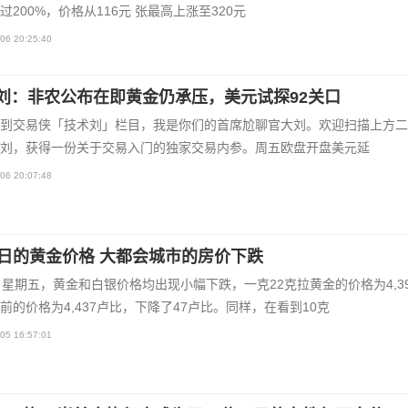
过200%，价格从116元 张最高上涨至320元
06 20:25:40
刘：非农公布在即黄金仍承压，美元试探92关口
到交易侠「技术刘」栏目，我是你们的首席尬聊官大刘。欢迎扫描上方二
刘，获得一份关于交易入门的独家交易内参。周五欧盘开盘美元延
06 20:07:48
5日的黄金价格 大都会城市的房价下跌
日星期五，黄金和白银价格均出现小幅下跌，一克22克拉黄金的价格为4,3
前的价格为4,437卢比，下降了47卢比。同样，在看到10克
05 16:57:01