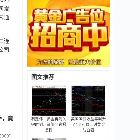
0万
司发
内通
二连
公司
图文推荐
手，竟
石鑫伟：黄金再到关
美国国债收益率飙升
键时刻，谨防非农报
至1.5％以上时黄金
复性
与白银
09”