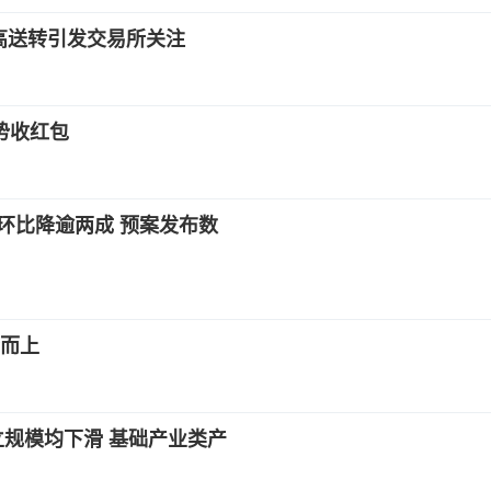
高送转引发交易所关注
势收红包
量环比降逾两成 预案发布数
而上
立规模均下滑 基础产业类产