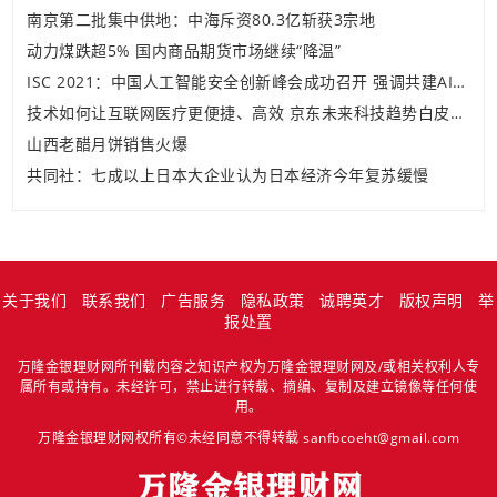
南京第二批集中供地：中海斥资80.3亿斩获3宗地
动力煤跌超5% 国内商品期货市场继续“降温”
ISC 2021：中国人工智能安全创新峰会成功召开 强调共建AI安全生态
技术如何让互联网医疗更便捷、高效 京东未来科技趋势白皮书给出答案
山西老醋月饼销售火爆
共同社：七成以上日本大企业认为日本经济今年复苏缓慢
关于我们
联系我们
广告服务
隐私政策
诚聘英才
版权声明
举
报处置
万隆金银理财网所刊载内容之知识产权为万隆金银理财网及/或相关权利人专
属所有或持有。未经许可，禁止进行转载、摘编、复制及建立镜像等任何使
用。
万隆金银理财网权所有©未经同意不得转载 sanfbcoeht@gmail.com