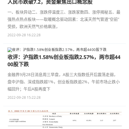
人民币跌破7.2，资金聚焦出口概念股
一、板块异动二、涨跌停温度三、涨跌家数四、涨停揭秘五、最
强热点热点板块——取暖概念驱动因素：北溪天然气管道“空前”
受损，欧洲天然气价格飙涨，
2022-09-28 16:22:28
收评：沪指跌1.58%创业板指跌2.57%，两市超44
00股下跌
金融界9月28日消息周三早盘，A股三大指数低开后震荡走弱，
盘中沪指、深成指跌超1%，创业板指跌逾2%，午前市场止跌小
幅回升；午后A股再度下
2022-09-28 15:22:28