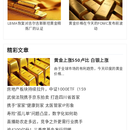
LBMA恢复对吉尔吉斯斯坦黄金精
黄金价格在今天的FOMC发布前波
炼厂的认证
动
精彩文章
黄金上涨550卢比 白银上涨
由于全球市场的有利趋势，今天印度的黄金
价格...
房地产板块持续拉升，中证1000ETF（159
武侯法院携手京东拍卖 打造四川省首家
携手“家家”健康到家 太医管家IP形象
寿险“孤儿单”问题凸显，数字化如何助
直播助农走多远，竞争之外更需行业携手
逾4200亿份！三季度基金发行回暖