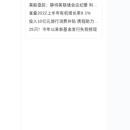
美股盘前：静待美联储会议纪要 科技股有望延续强势表现
雀巢2022上半年有机增长率8.1%
投入10亿元旅行消费补贴 携程助力上海“五五购物节”
25只！今年以来新基金发行失败频现