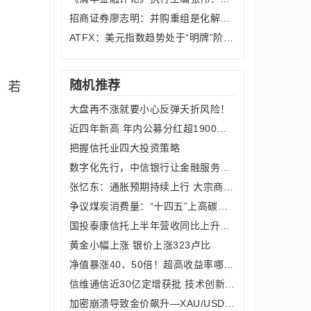
招商证券廖志明：并购重组是化解中小银
ATFX：美元指数趋势处于“明牌”阶段，
随机推荐
。若
大盘再不涨就要小心反弹夭折风险！
近四年新高 年内公募分红超1900亿元
把握信托业四大投资策略
数字化先行，中信银行让金融服务更有温度
张忆东：通胀预期持续上行 大宗商品领涨
争议煤炭消费量：“十四五”上高碳项目、火电厂或将难有高投资回报
国投泰康信托上半年营收同比上升4.00%、净利同比上升1.69%
黄金小幅上涨 银价上涨323卢比
净值暴涨40、50倍！超高收益率哪里来？投资者选择私募时应多方考量
信维通信近30亿定增获批 技术创新驱动未来成长
加密崩溃导致金价飙升—XAU/USD突破水平