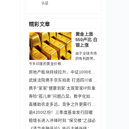
认证
精彩文章
黄金上涨
550卢比 白
银上涨
由于全球市场
的有利趋势，
今天印度的黄金价格...
房地产板块持续拉升，中证1000ETF（159
武侯法院携手京东拍卖 打造四川省首家
携手“家家”健康到家 太医管家IP形象
寿险“孤儿单”问题凸显，数字化如何助
直播助农走多远，竞争之外更需行业携手
逾4200亿份！三季度基金发行回暖
稳增长进入冲锋时刻 “保交楼”之战必
《清华金融评论》执行主编张伟：银行盈