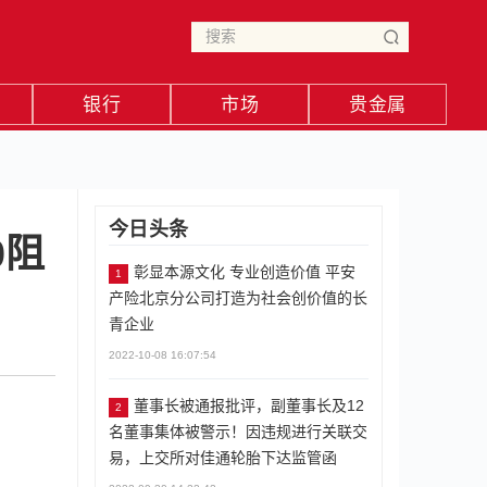
银行
市场
贵金属
今日头条
0阻
彰显本源文化 专业创造价值 平安
1
产险北京分公司打造为社会创价值的长
青企业
2022-10-08 16:07:54
董事长被通报批评，副董事长及12
2
名董事集体被警示！因违规进行关联交
易，上交所对佳通轮胎下达监管函