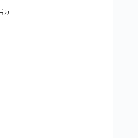
然后为
。