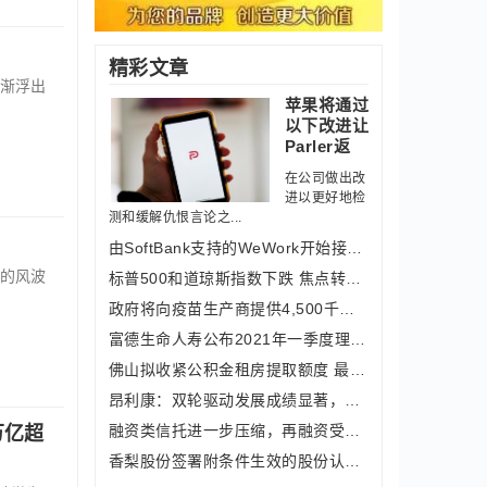
精彩文章
渐浮出
苹果将​​通过
以下改进让
Parler返
在公司做出改
进以更好地检
测和缓解仇恨言论之...
由SoftBank支持的WeWork开始接受加密货
的风波
标普500和道琼斯指数下跌 焦点转移到
政府将向疫苗生产商提供4,500千万卢比
富德生命人寿公布2021年一季度理赔数据
佛山拟收紧公积金租房提取额度 最高可
昂利康：双轮驱动发展成绩显著，2020年
融资类信托进一步压缩，再融资受限或将
万亿超
香梨股份签署附条件生效的股份认购协议