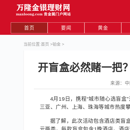
首页
要闻
黄金
当前位置:
首页
>
铂金
>
开盲盒必然赌一把？
来源：中国网
4月19日，携程“城市随心选盲盒
三亚、广州、上海、珠海等城市热度
据了解，此次活动包含酒店类盲盒
元两类。每款盲盒包含1晚酒店。酒店