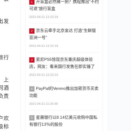
开盲盒必然赌一把？携程推出“不约
1
可退”旅行盲盒
2021-04-21 12:22:24
出发
京东云牵手北京金达 打造“生鲜版
2
亚洲一号”
2021-04-21 12:22:18
旅行
索尼PS5惊现京东重庆超级体验
3
店，网友：看来国行发售在即实锤了
2021-04-21 12:22:10
、上
同酒
PayPal的Venmo推出加密货币买卖
4
功能
负责
2021-04-21 11:25:49
星展银行以8.14亿美元收购中国私
户欢
5
有银行13％的股份
级标