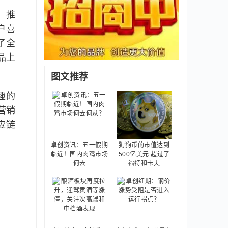
。推
户喜
了全
品上
图文推荐
趣的
营销
应链
卓创资讯：五一假期
狗狗币的市值达到
临近！国内肉鸡市场
500亿美元 超过了
何去
福特和卡夫