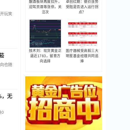
酿酒板块再度拉升，
卓创红期：钢价涨势
迎驾贡酒等涨停，关
受阻是否进入运行拐
注次
点？
开玩笑
技术刘：现货黄金正
医疗器械受高毅三大
菘
逼近1783，留意方
明星基金经理共同追
向选择
捧
动向也随
%，无
0