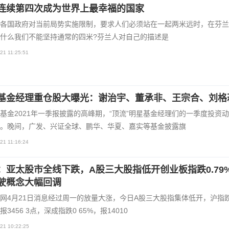
连续第四次成为世界上最幸福的国家
各国政府对当前局势实施限制，要求人们必须站在一起两米远时，在芬兰
什么我们不能坚持通常的四米?芬兰人对自己的描述是
21 11:25:51
基金经理重仓股大曝光：谢治宇、董承非、王宗合、刘格
基金2021年一季报披露的高峰期，“顶流”明星基金经理们的一季度投资
。晚间，广发、兴证全球、鹏华、华夏、嘉实等基金披露旗
21 11:16:24
：亚太股市全线下跌，A股三大股指低开创业板指跌0.79
驶概念大幅回调
网4月21日消息经过周一的放量大涨，今日A股三大股指集体低开，沪指跌
报3456 3点，深成指跌0 65%，报14010
21 10:22:25