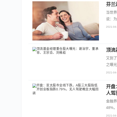
芬兰
当世界
说：为
2021-04-
顶流
又到了
之曝光
2021-04-
开盘
人驾
金融界
48%，
2021-04-