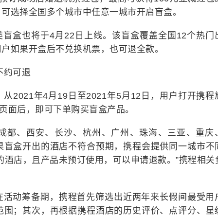
，可选择全国多个城市中任意一城市开启盲盒。
类盲盒也将于4月22日上线。该盲盒覆盖全国12个热门
用户如果开盒后不兑换机票，也可退全款。
不约可退
2021年4月19日至2021年5月12日，用户打开携程
动页面后，即可下单购买盲盒产品。
成都、西安、长沙、杭州、广州、珠海、三亚、重庆
果盲盒开出的酒店不符合预期，携程会提供同一城市不
的酒店，且产品未预订使用，可以申请退款。”携程相关
在活动筹备期，携程首先筛选出近两年来长假间最受用
范围；其次，再根据携程酒店的历史评价、点评分、星