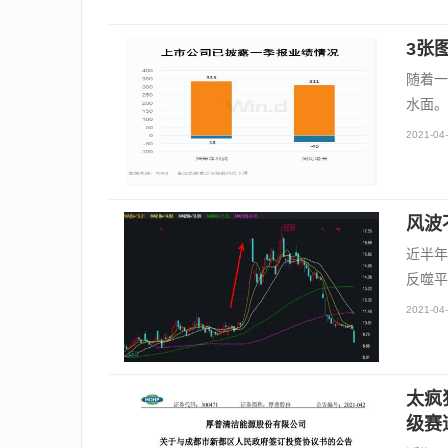
3张
随着一
水面。
2021-04-
风波
近半年
反噬平
2021-04-
太疯
级赛