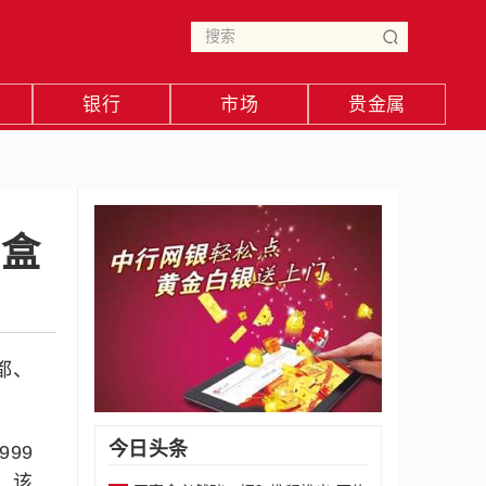
银行
市场
贵金属
盲盒
都、
今日头条
99
。该