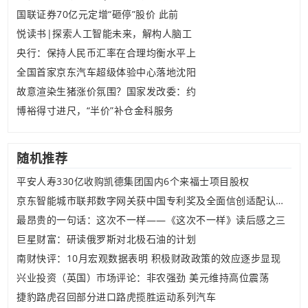
国联证券70亿元定增“砸停”股价 此前
悦读书|探索人工智能未来，解构人脑工
央行：保持人民币汇率在合理均衡水平上
全国首家京东汽车超级体验中心落地沈阳
故意渲染生猪涨价氛围？国家发改委：约
博裕得寸进尺，“半价”补仓金科服务
随机推荐
平安人寿330亿收购凯德集团国内6个来福士项目股权
京东智能城市联邦数字网关获中国专利奖及全面信创适配认证产品
最昂贵的一句话：这次不一样——《这次不一样》读后感之三
巨星财富：研读俄罗斯对北极石油的计划
南财快评：10月宏观数据表明 积极财政政策的效应逐步显现
兴业投资（英国）市场评论：非农强劲 美元维持高位震荡
捷豹路虎召回部分进口路虎揽胜运动系列汽车