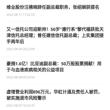
维业股份汪拂晓辞任副总裁职务，张绍娟获提名
2022-08-11 17:22:53
又一信托公司迎新帅！50岁“建行系”黎代福获批天
津信托总经理；曾任建信信托副总裁；上实集团接
手两年后
2022-08-09 20:22:09
豪捐1.6亿！比亚迪副总裁：50万股股票捐献！用
于与血液疾病相关的公益项目
2022-08-08 09:24:54
虚增营业利润896万元，华虹计通及责任人被罚，
被实施退市风险警示
2022-08-05 16:22:35