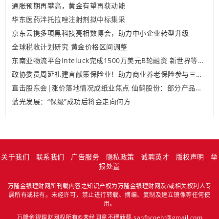
通胀预期再攀高，黄金有望再获动能
华东医药泮托拉唑注射剂拟中标集采
京东云携多项黑科技亮相数博会，助力中小企业转型升级
全球税收计划研究 黄金价格区间调整
东南亚物流平台Inteluck完成1500万美元B轮融资 新世界等投资
政协委员周延礼建言献策保险业！助力商业养老保险参与三支柱建设，促进商保社保协同
直击股东会|涨价落地情况成纸业焦点 仙鹤股份：部分产品提价将超成本涨幅
蓝光发展：“保级”成功后将会走向何方
关于我们
联系我们
广告服务
隐私政策
诚聘英才
版权声明
举
报处置
万隆金银理财网所刊载内容之知识产权为万隆金银理财网及/或相关权利人专
属所有或持有。未经许可，禁止进行转载、摘编、复制及建立镜像等任何使
用。
万隆金银理财网权所有©未经同意不得转载 sanfbcoeht@gmail.com