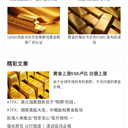
LBMA恢复对吉尔吉斯斯坦黄金精
黄金价格在今天的FOMC发布前波
炼厂的认证
动
精彩文章
黄金上涨550卢比 白银上涨
由于全球市场的有利趋势，今天印度的黄金
价格...
ATFX：美元指数趋势处于“明牌”阶段，
ATFX：隔夜美股大涨，中概股和黄金板块
前海人寿推出“悦享安心”医疗保险 一
强化责任 以行践诺 | 清远佳兆业城