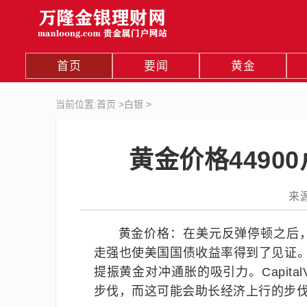
首页
要闻
黄金
当前位置:
首页
>
白银
>
黄金价格449
来源
黄金价格：在美元反弹停顿之后
走强也使美国国债收益率得到了见证
提振黄金对冲通胀的吸引力。Capital
步伐，而这可能会助长经济上行的步