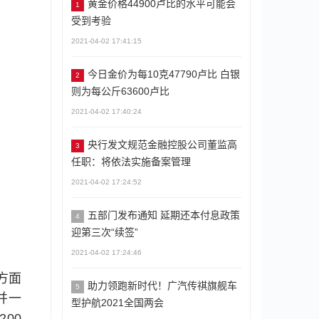
黄金价格44900卢比的水平可能会
1
受到考验
2021-04-02 17:41:15
今日金价为每10克47790卢比 白银
2
则为每公斤63600卢比
2021-04-02 17:40:24
央行发文规范金融控股公司董监高
3
任职：将依法实施备案管理
2021-04-02 17:24:52
五部门发布通知 延期还本付息政策
4
迎第三次“续签”
2021-04-02 17:24:46
方面
助力领跑新时代！广汽传祺旗舰车
5
并一
型护航2021全国两会
00