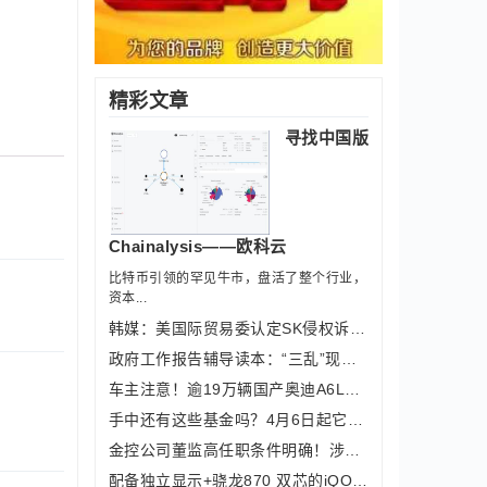
精彩文章
寻找中国版
Chainalysis——欧科云
比特币引领的罕见牛市，盘活了整个行业，
资本...
韩媒：美国际贸易委认定SK侵权诉求有效
政府工作报告辅导读本：“三乱”现象会
车主注意！逾19万辆国产奥迪A6L汽车将
手中还有这些基金吗？4月6日起它们将集
金控公司董监高任职条件明确！涉及八大
配备独立显示+骁龙870 双芯的iQOO Ne