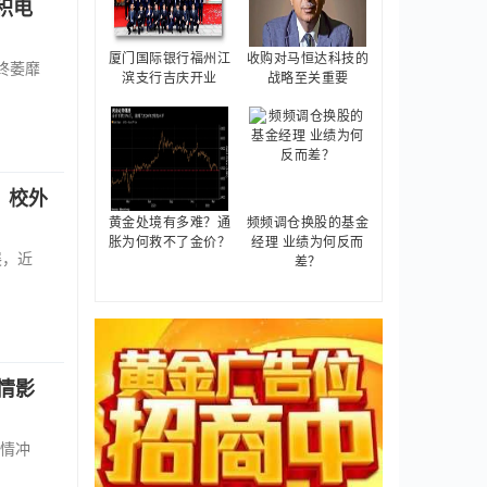
积电
厦门国际银行福州江
收购对马恒达科技的
终萎靡
滨支行吉庆开业
战略至关重要
，校外
黄金处境有多难？通
频频调仓换股的基金
胀为何救不了金价？
经理 业绩为何反而
展，近
差？
情影
情冲