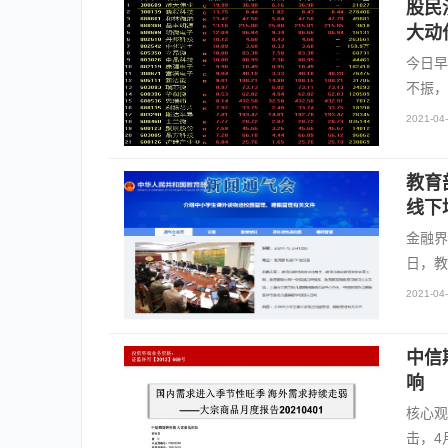
股民
大动
今日早
不振，
2021-04-
教育
线下
金融界
日，教
2021-04-
中信
响
核心观
击，4