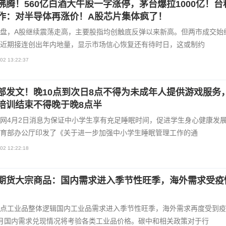
沸腾！560亿白酒大牛股一字涨停，茅台爆拉1000亿！台
作：对半导体再涨价！A股芯片集体疯了！
盘，A股继续震荡走高，主要股指均创触底反弹以来新高。但两市成交始
近期接连创出年内地量，显示市场信心恢复还有待时日，这或制约
02 13:22:37
部发文！晚10点到次日8点不得为未成年人提供游戏服务
培训结束不得晚于晚8点半
网4月2日消息为保证中小学生享有充足睡眠时间，促进学生身心健康发
育部办公厅印发了《关于进一步加强中小学生睡眠管理工作的通
02 12:22:18
期货大宗商品：国内需求进入季节性旺季，海外需求受疫
点工业品整体逻辑国内工业品需求进入季节性旺季，海外需求再度受到疫
月国内需求兑现情况将考验各类工业品价格。碳中和相关政策对于行