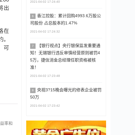
2021-04-02 17:24:40
中将出
香江控股：累计回购4993.6万股公
6
司股份 占总股本的1.47%
格在
2021-04-02 17:24:32
了约。
【银行视点】央行银保监发重要通
7
，可
知！无锡银行违反审慎经营原则被罚4
5万，捷信消金总经理任职资格被核
准！
2021-04-02 17:23:48
央视3?15晚会曝光的修表企业被罚
8
50万
2021-04-02 17:23:42
益率和