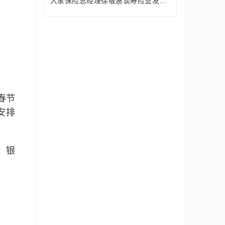
大家保险总经理徐敬惠谈寿险业发展：与
春节
安排
，银