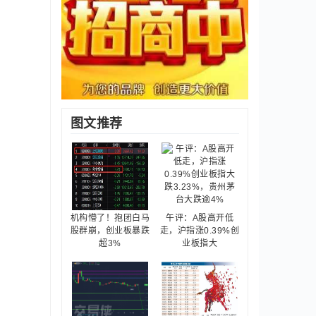
图文推荐
机构懵了！抱团白马
午评：A股高开低
股群崩，创业板暴跌
走，沪指涨0.39%创
超3%
业板指大