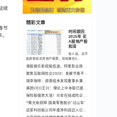
延续
精彩文章
春节
时间拨回
率。
2015年 买
A股地产股
和深
有人说，买不
起房就去买房地产股票，但如果在A...
港股娱乐影视股低迷，阿里影业跌超6%、
聚焦互联网险企2020：发展节奏不一表现
瑞幸咖啡：调查组未发现董事长兼CEO郭
美团CEO王兴：理论上中本聪已是世界首
保险股强势大涨！众安在线成险企涨幅一
?黄光裕获释 国美零售股价“过山车”
这家科创板公司年度净利润迈入亿元级