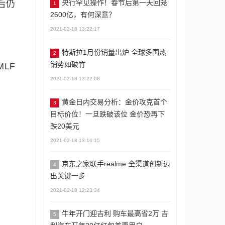
央行罕见操作！春节后第一天回笼
后仍
1
2600亿，有何深意？
2021-02-18 13:22:17
特斯拉1月份销量出炉 全球多国热
2
销势如破竹
LF
2021-02-18 13:22:08
黄金日内交易分析：金价攻克首个
3
目标价位！一旦跌破该位 金价恐再下
跌20美元
2021-02-18 13:16:15
京东之家联手realme 全渠道创新迈
4
出关键一步
2021-02-18 12:23:34
牛年开门迎吉利 购车最高省2万 吉
5