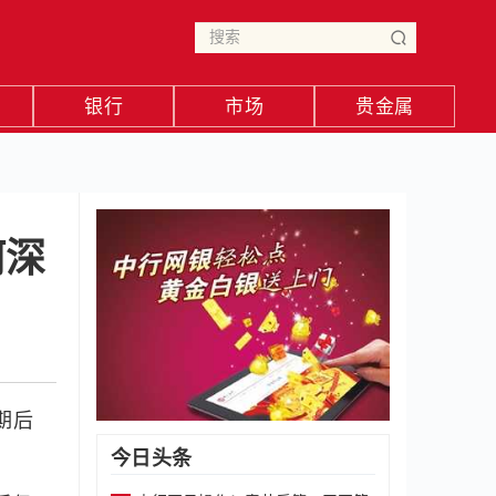
银行
市场
贵金属
何深
期后
今日头条