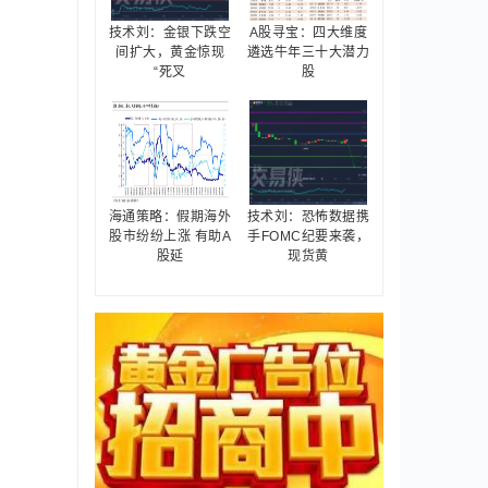
技术刘：金银下跌空
A股寻宝：四大维度
间扩大，黄金惊现
遴选牛年三十大潜力
“死叉
股
海通策略：假期海外
技术刘：恐怖数据携
股市纷纷上涨 有助A
手FOMC纪要来袭，
股延
现货黄