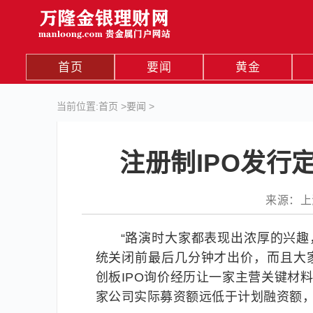
首页
要闻
黄金
当前位置:
首页
>
要闻
>
注册制IPO发行
来源：上海证
“路演时大家都表现出浓厚的兴趣
统关闭前最后几分钟才出价，而且大家
创板IPO询价经历让一家主营关键材
家公司实际募资额远低于计划融资额，