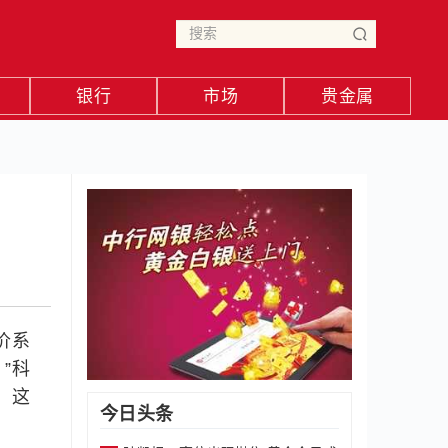
银行
市场
贵金属
价系
”科
，这
今日头条