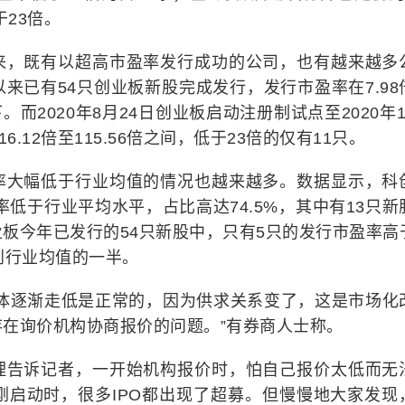
于23倍。
来，既有以超高市盈率发行成功的公司，也有越来越多
来已有54只创业板新股完成发行，发行市盈率在7.98
下。而2020年8月24日创业板启动注册制试点至2020年
.12倍至115.56倍之间，低于23倍的仅有11只。
率大幅低于行业均值的情况也越来越多。数据显示，科
率低于行业平均水平，占比高达74.5%，其中有13只新
板今年已发行的54只新股中，只有5只的发行市盈率高
到行业均值的一半。
整体逐渐走低是正常的，因为供求关系变了，这是市场化
在询价机构协商报价的问题。”有券商人士称。
理告诉记者，一开始机构报价时，怕自己报价太低而无
刚启动时，很多IPO都出现了超募。但慢慢地大家发现