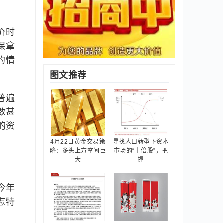
价时
保拿
的情
图文推荐
普遍
数甚
的资
4月22日黄金交易策
寻找人口转型下资本
略：多头上方空间巨
市场的“十倍股”，把
大
握
今年
志特