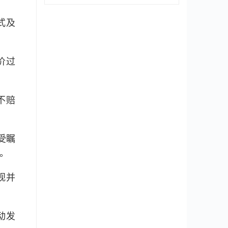
式及
价过
不赔
受瞩
。
视并
动发