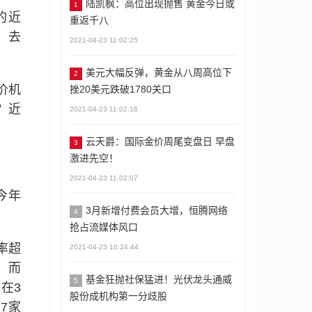
陆凯枫：高位出现抛售 黄金今日或
1
的近
重返千八
，去
2021-04-23 11:02:25
美元大幅反弹，黄金从八周高位下
2
价机
挫20美元跌破1780关口
？近
2021-04-23 11:02:16
云天爵：国际金价周尾变盘日 早盘
3
激进先空！
2021-04-23 11:02:07
今年
3月新增付费会员大增，恒腾网络
4
抢占流媒体风口
率超
2021-04-23 10:24:44
，而
基金狂抛社保猛进！光伏龙头通威
5
在3
股份成机构第一分歧股
7家