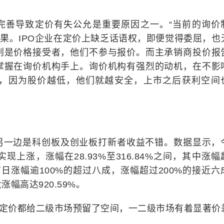
完善导致定价有失公允是重要原因之一。“当前的询价
结果。IPO企业在定价上缺乏话语权，即便觉得委屈，也
则是价格接受者，他们不参与报价。而主承销商投价报
掌握在询价机构手上。询价机构有强烈的动机，在不影
，因为股价越低，他们就越安全，上市之后获利空间
另一边是科创板及创业板打新者收益不错。数据显示，
上涨，涨幅在28.93%至316.84%之间，其中涨幅
日涨幅逾100%的超过八成，涨幅超过200%的接近六
幅高达920.59%。
O定价都给二级市场预留了空间，一二级市场有着显著价