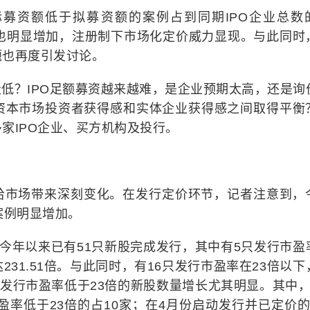
募资额低于拟募资额的案例占到同期IPO企业总数
例也明显增加，注册制下市场化定价威力显现。与此同时
题也再度引发讨论。
低？IPO足额募资越来越难，是企业预期太高，还是询
资本市场投资者获得感和实体企业获得感之间取得平衡
家IPO企业、买方机构及投行。
给市场带来深刻变化。在发行定价环节，记者注意到，
案例明显增加。
板今年以来已有51只新股完成发行，其中有5只发行市盈
31.51倍。与此同时，有16只发行市盈率在23倍以下
，发行市盈率低于23倍的新股数量增长尤其明显。其中，
盈率低于23倍的占10家；在4月份启动发行并已定价的