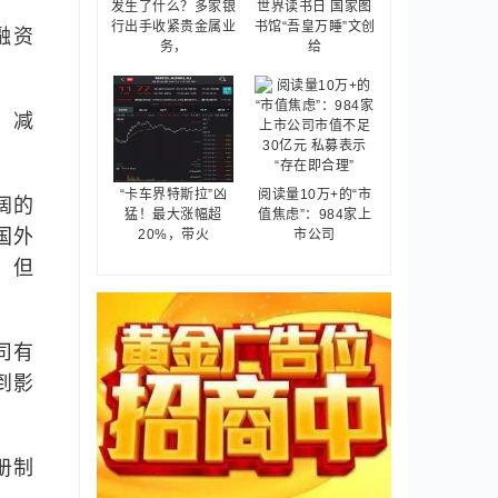
发生了什么？多家银
世界读书日 国家图
行出手收紧贵金属业
书馆“吾皇万睡”文创
融资
务，
给
，减
“卡车界特斯拉”凶
阅读量10万+的“市
阔的
猛！最大涨幅超
值焦虑”：984家上
国外
20%，带火
市公司
，但
司有
到影
册制