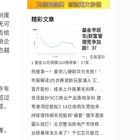
制度
精彩文章
无可
基金早班
告给
车|财富管
响企
理竞争加
剧！37
也越
一、交易提示
1 基金公司规模100强榜单：37家...
热搜第一！香奈儿硬刚华为失败！“字母
年报解读|内衣赛道新玩家涌入 汇洁股
今年
首开股份：成本上升拖累毛利率，三道红
超过
世茂股份SCC商业产品落地深圳 建筑面
成，
粤港湾控股拟2.14亿收购东莞铂禾剩余股
持续增持顺丰控股却“被套” 银华基金
露头就打！北京整治房地产市场秩序出大
差，
业绩暴增龙头来了！千亿芯片股在列，免