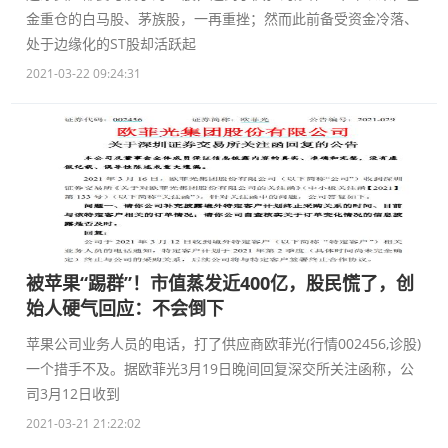
金重仓的白马股、茅族股，一再重挫；然而此前备受资金冷落、
处于边缘化的ST股却活跃起
2021-03-22 09:24:31
被苹果“踢群”！市值蒸发近400亿，股民慌了，创
始人硬气回应：不会倒下
苹果公司业务人员的电话，打了供应商欧菲光(行情002456,诊股)
一个措手不及。据欧菲光3月19日晚间回复深交所关注函称，公
司3月12日收到
2021-03-21 21:22:02