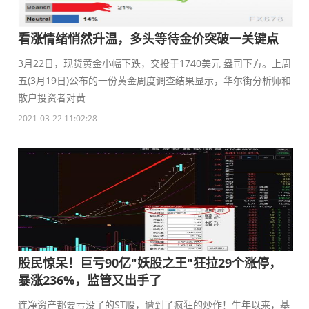
看涨情绪悄然升温，多头等待金价突破一关键点
3月22日，现货黄金小幅下跌，交投于1740美元 盎司下方。上周
五(3月19日)公布的一份黄金周度调查结果显示，华尔街分析师和
散户投资者对黄
2021-03-22 11:02:28
股民惊呆！巨亏90亿"妖股之王"狂拉29个涨停，
暴涨236%，监管又出手了
连净资产都要亏没了的ST股，遭到了疯狂的炒作！牛年以来，基