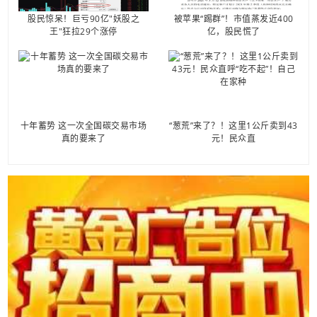
股民惊呆！巨亏90亿"妖股之
被苹果“踢群”！市值蒸发近400
王"狂拉29个涨停
亿，股民慌了
十年蓄势 这一次全国碳交易市场
“葱荒”来了？！这里1公斤卖到43
真的要来了
元！民众直