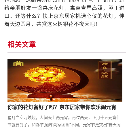
给亲朋好友一盏喜庆花灯，寓意吉星高照，添丁进
口。还等什么？快上京东居家挑选心仪的花灯，伴
着天边圆月，共赏这火树银花不夜天吧！
相关文章
你家的花灯备好了吗？京东居家带你欢乐闹元宵
星月当空万烛烧，人间天上两元宵。再过两天，正月十五元宵佳
节就要到了。和春节强调“阖家团圆”不同，元宵节更突出“普天同