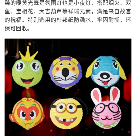
馨的暖黄光既是氛围灯也是小夜灯，搭配烟火、双
鱼、宝相花、大吉葫芦等祥瑞元素，满是来自故宫
的祝福。特别选用的杜邦纸防溅水，牢固耐撕，环
保可回收。