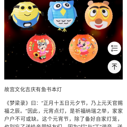
故宫文化吉庆有鱼书本灯
《梦梁录》曰：“正月十五日元夕节，乃上元天官赐
福之辰。”因此，元宵点灯，是祈福纳瑞之举，家家
户户不可或缺。这个元宵节，除了备好自家灯笼，
也别忘了送给亲朋好友们，因为“灯”与“丁”谐音，送