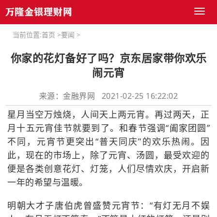
Toggl
naviga
当前位置:
首页
>
要闻
>
你家的花灯备好了吗？京东居家带你欢乐
闹元宵
来源：金融界网 2021-02-25 16:22:02
星月当空万烛烧，人间天上两元宵。再过两天，正
月十五元宵佳节就要到了。和春节强调“阖家团圆”
不同，元宵节更突出“普天同庆”的欢乐热闹。因
此，现在的市场上，除了元宵、汤圆，最受欢迎的
便是各类创意花灯、灯笼，人们尽情欢庆，开启新
一年的希望与温暖。
明朝大才子唐伯虎曾盛赞元宵节：“有灯无月不娱