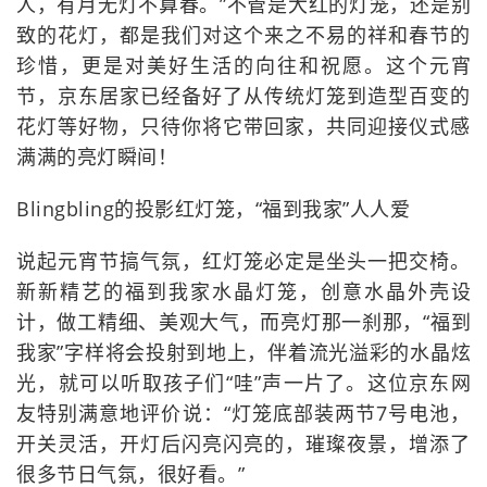
人，有月无灯不算春。”不管是大红的灯笼，还是别
致的花灯，都是我们对这个来之不易的祥和春节的
珍惜，更是对美好生活的向往和祝愿。这个元宵
节，京东居家已经备好了从传统灯笼到造型百变的
花灯等好物，只待你将它带回家，共同迎接仪式感
满满的亮灯瞬间！
Blingbling的投影红灯笼，“福到我家”人人爱
说起元宵节搞气氛，红灯笼必定是坐头一把交椅。
新新精艺的福到我家水晶灯笼，创意水晶外壳设
计，做工精细、美观大气，而亮灯那一刹那，“福到
我家”字样将会投射到地上，伴着流光溢彩的水晶炫
光，就可以听取孩子们“哇”声一片了。这位京东网
友特别满意地评价说：“灯笼底部装两节7号电池，
开关灵活，开灯后闪亮闪亮的，璀璨夜景，增添了
很多节日气氛，很好看。”