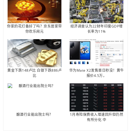
你家的花灯备好了吗？京东居家带
经济调查认为22财年印度GDP增
你欢乐闹元
长率为11%
黄金下跌148卢比 白银下跌886卢
华为Mate X2发售首日秒没！黄牛
比
报价4.5万，
酿酒行业能出院士吗？
1月寿险保费收入增速回升但仍然
有所分化 中