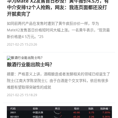
华为Mate X2发售首日秒没！黄牛报价4.5万，有
中介安排12个人抢购，网友：我连页面都还没打
开就卖完了
如同前两代产品在发售时遭到了黄牛疯狂炒价一样，华为
MateX2发售首日价格短时间大幅上涨。一名黄牛表示，“现货最
新价格是4 5万元。”25
2021-02-25 15:23:26
酿酒行业能出院士吗？
摘要：严格意义上讲，酒精酿造或者发酵相关的领域已经诞生了
院士(江南大学陈坚院士)；由于白酒是个交叉学科，依旧有很多
难题有望取得突破性的成就
2021-02-25 15:18:29