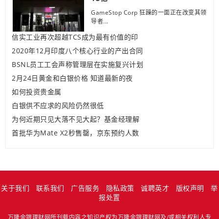
GameStop Corp 狂躁的一面正在改变其领
导者...
信实工业再次超越TCS成为最有价值的印
2020年12月印度八个核心行业的产出合同
BSNL员工工会声称管理层在实施复兴计划
2月24日黄金和白银价格 知道最新的夜
如何投资贵金属
白银供不应求的风险仍然很低
为何近期只见大落不见大起？基金经理解
首批华为Mate X2秒售罄，京东预约人数
关于我们
联系我们
广告服务
隐私政策
诚聘英才
版权声明
举
报处置
万隆金银理财网所刊载内容之知识产权为万隆金银理财网及/或相关权利人专